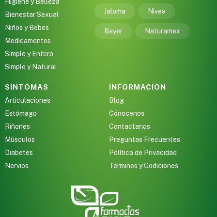
Higiene y Belleza
Jaloma
Nivea
Bienestar Sexual
Niños y Bebes
Bayer
Naturamex
Medicamentos
Simple y Entero
Simple y Natural
SINTOMAS
INFORMACION
Articulaciones
Blog
Estómago
Cónocenos
Riñones
Contactanos
Músculos
Preguntas Frecuentes
Diabetes
Política de Privacidad
Nervios
Terminos y Codiciones