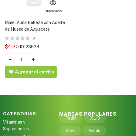
s )
Quickview
as y Suplementos )
Rimel Alma Belleza con Aceite
de Hueso de Aguacate
0
$
4.20
ID: 23538
−
+
Agregar al carrito
CATEGORIAS
MARCAS POPULARES
Tadin
XL-3
Vitaminas y
Suplementos
Advil
Hinds