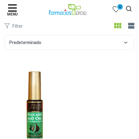
0
MENU
Filter
Predeterminado
 )
y Belleza )
mentos )
 Bebes )
Populares )