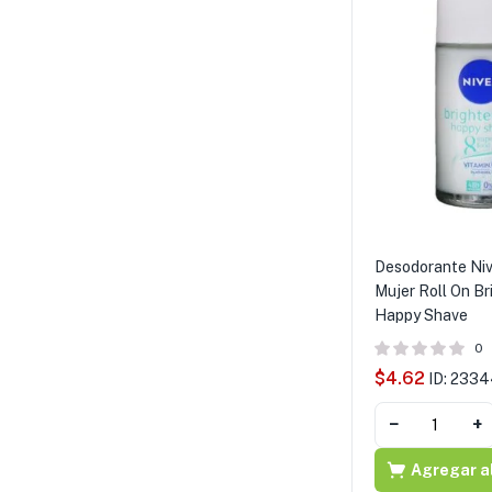
Desodorante Niv
Mujer Roll On Br
Happy Shave
0
$
4.62
ID: 233
−
+
Agregar al