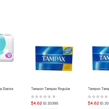
a Diarios
Tampon Tampax Regular
Tampon Tamp
0
$
4.62
$
4.62
ID: 20395
ID: 2