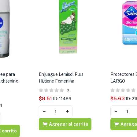
ea para
Enjuague Lemisol Plus
Protectores 
ightening
Higiene Femenina
LARGO
0
$
8.51
$
5.63
ID: 11486
ID: 2
44
−
+
−
Agregar al carrito
Agregar
 carrito