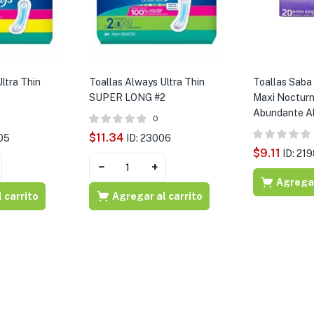
ltra Thin
Toallas Always Ultra Thin
Toallas Sab
SUPER LONG #2
Maxi Nocturn
Abundante A
0
$
11.34
05
ID: 23006
$
9.11
ID: 21
−
+
Agregar
 carrito
Agregar al carrito