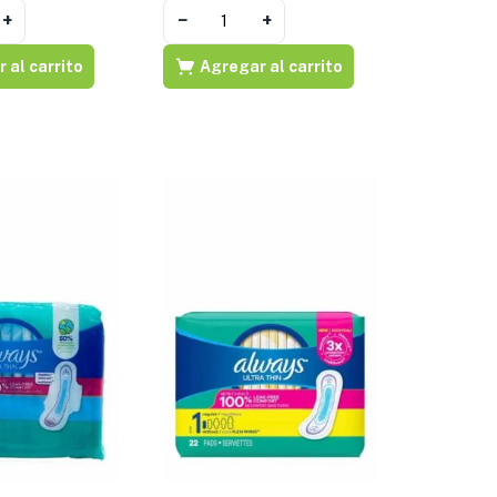
+
−
+
 al carrito
Agregar al carrito