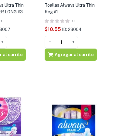
s Ultra Thin
Toallas Always Ultra Thin
R LONG #3
Reg #1
0
0
$
10.55
23007
ID: 23004
+
−
+
 al carrito
Agregar al carrito