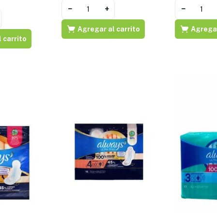
−
+
−
Agregar al carrito
Agregar
 carrito