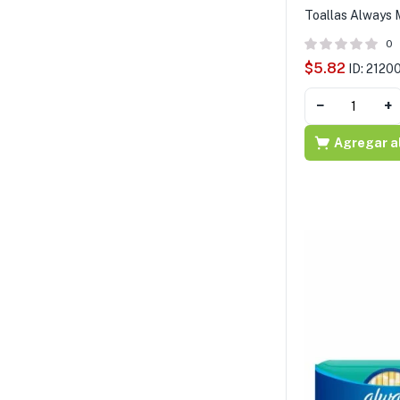
Toallas Always 
0
$
5.82
ID: 2120
−
+
Agregar al