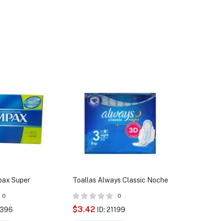
ax Super
Toallas Always Classic Noche
0
0
$
3.42
0396
ID: 21199