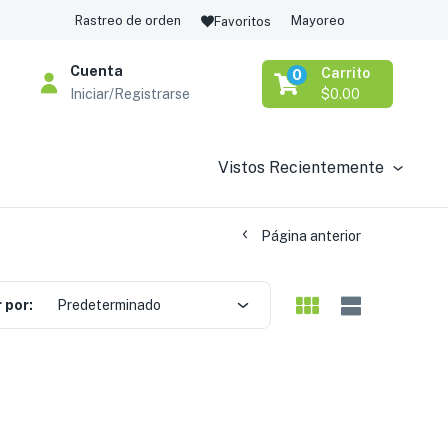
Rastreo de orden
Mayoreo
Favoritos
Cuenta
Carrito
0
Iniciar/Registrarse
$
0.00
Vistos Recientemente
Página anterior
 por:
Predeterminado