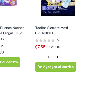
a Buenas Noches
Toallas Siempre Maxi
a Largas Flujo
OVERNIGHT
las
0
0
$
7.55
ID: 21616
986
−
+
 al carrito
Agregar al carrito