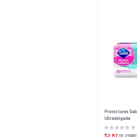
Protectores Sab
Ultradelgada
0
$
2.87
ID: 21981