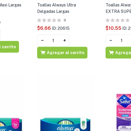
Maxi Largas
Toallas Always Ultra
Toallas Alway
Delgadas Largas
EXTRA SUPE
0
0
$
6.66
$
10.55
ID: 20615
ID: 
−
+
−
 carrito
Agregar al carrito
Agregar