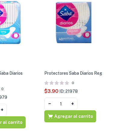
Saba Diarios
Protectores Saba Diarios Reg
0
0
$
3.90
ID: 21978
1979
−
+
+
Agregar al carrito
 al carrito