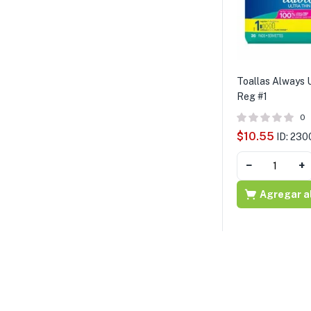
Toallas Always U
Reg #1
0
$
10.55
ID: 230
−
+
Agregar al