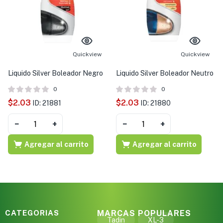
Quickview
Quickview
Liquido Silver Boleador Negro
Liquido Silver Boleador Neutro
0
0
$
2.03
$
2.03
ID: 21881
ID: 21880
−
+
−
+
Agregar al carrito
Agregar al carrito
CATEGORIAS
MARCAS POPULARES
Tadin
XL-3