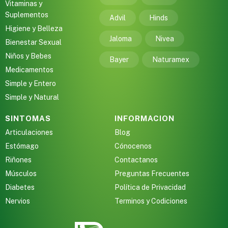
Vitaminas y
Suplementos
Advil
Hinds
Higiene y Belleza
Jaloma
Nivea
Bienestar Sexual
Niños y Bebes
Bayer
Naturamex
Medicamentos
Simple y Entero
Simple y Natural
SINTOMAS
INFORMACION
Articulaciones
Blog
Estómago
Cónocenos
Riñones
Contactanos
Músculos
Preguntas Frecuentes
Diabetes
Política de Privacidad
Nervios
Terminos y Codiciones