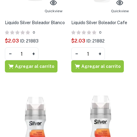
s )
Quickview
Quickview
as y Suplementos )
Liquido Silver Boleador Blanco
Liquido Silver Boleador Cafe
0
0
$
2.03
$
2.03
ID: 21883
ID: 21882
−
+
−
+
Agregar al carrito
Agregar al carrito