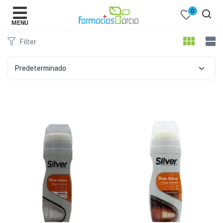
0
MENU
Filter
Predeterminado
 )
y Belleza )
mentos )
 Bebes )
Populares )