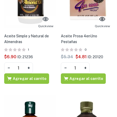
s )
as y Suplementos )
Quickview
Quickview
Aceite Simple y Natural de
Aceite Prosa 4enUno
Almendras
Pestañas
1
0
$
6.90
$
5.34
$
4.81
ID: 21236
ID: 20120
−
+
−
+
Agregar al carrito
Agregar al carrito