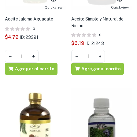
Quickview
Quickview
Aceite Jaloma Aguacate
Aceite Simple y Natural de
Ricino
0
0
$
4.79
ID: 23391
$
6.19
ID: 21243
−
+
−
+
Agregar al carrito
Agregar al carrito