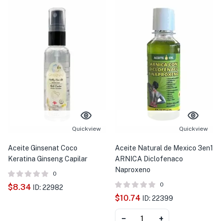
Quickview
Quickview
Aceite Ginsenat Coco
Aceite Natural de Mexico 3en1
Keratina Ginseng Capilar
ARNICA Diclofenaco
Naproxeno
0
0
$
8.34
ID: 22982
$
10.74
ID: 22399
−
+