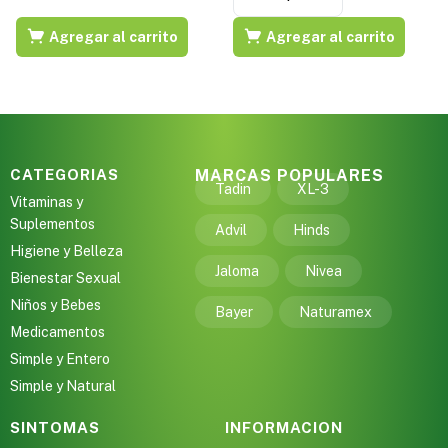
Agregar al carrito
Agregar al carrito
CATEGORIAS
MARCAS POPULARES
Tadin
XL-3
Vitaminas y
Suplementos
Advil
Hinds
Higiene y Belleza
Jaloma
Nivea
Bienestar Sexual
Niños y Bebes
Bayer
Naturamex
Medicamentos
Simple y Entero
Simple y Natural
SINTOMAS
INFORMACION