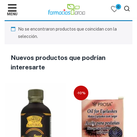
0
MENU
No se encontraron productos que coincidan con la
selección.
Nuevos productos que podrían
 )
interesarte
y Belleza )
-10%
mentos )
 Bebes )
Populares )