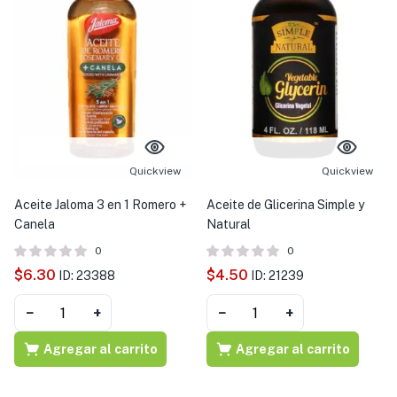
Quickview
Quickview
Aceite Jaloma 3 en 1 Romero +
Aceite de Glicerina Simple y
Canela
Natural
0
0
$
6.30
$
4.50
ID: 23388
ID: 21239
−
+
−
+
Agregar al carrito
Agregar al carrito