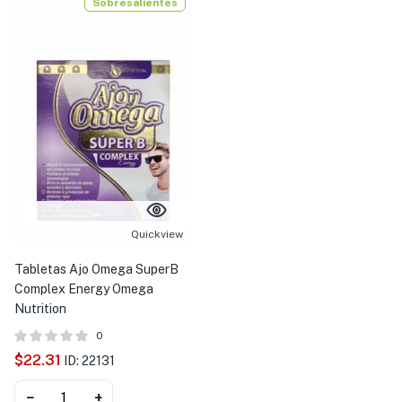
Sobresalientes
Quickview
Tabletas Ajo Omega SuperB
Complex Energy Omega
Nutrition
0
$
22.31
ID: 22131
−
+