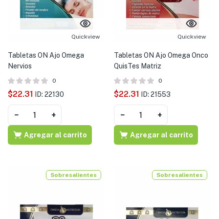
Quickview
Quickview
Tabletas ON Ajo Omega
Tabletas ON Ajo Omega Onco
Nervios
QuisTes Matriz
0
0
$
22.31
$
22.31
ID: 22130
ID: 21553
−
+
−
+
Agregar al carrito
Agregar al carrito
Sobresalientes
Sobresalientes