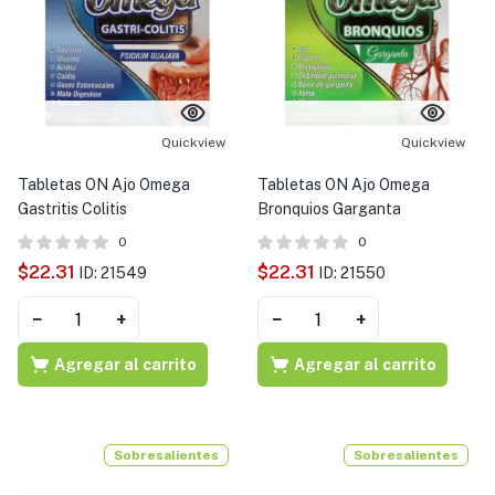
Quickview
Quickview
Tabletas ON Ajo Omega
Tabletas ON Ajo Omega
Gastritis Colitis
Bronquios Garganta
0
0
$
22.31
$
22.31
ID: 21549
ID: 21550
−
+
−
+
Agregar al carrito
Agregar al carrito
Sobresalientes
Sobresalientes