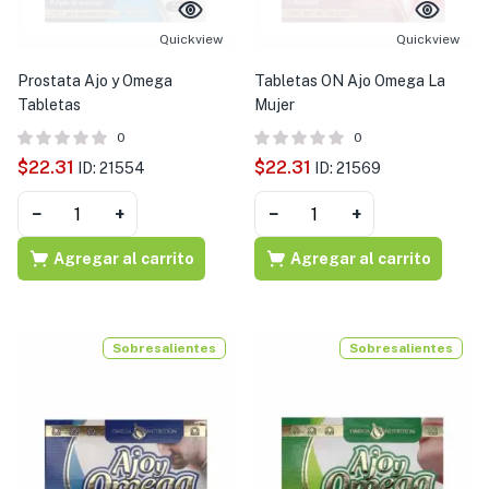
s )
Quickview
Quickview
as y Suplementos )
Prostata Ajo y Omega
Tabletas ON Ajo Omega La
Tabletas
Mujer
0
0
$
22.31
$
22.31
ID: 21554
ID: 21569
−
+
−
+
Agregar al carrito
Agregar al carrito
Sobresalientes
Sobresalientes