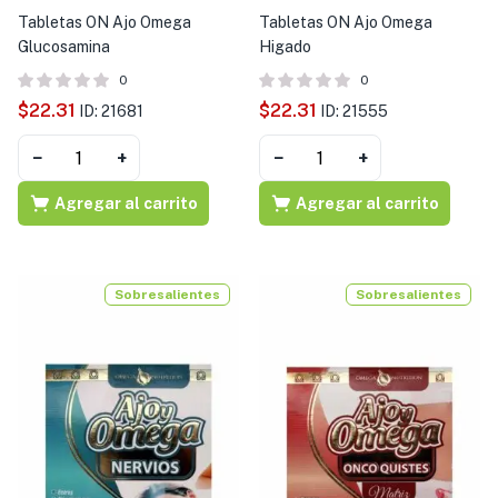
Tabletas ON Ajo Omega
Tabletas ON Ajo Omega
Glucosamina
Higado
0
0
$
22.31
$
22.31
ID: 21681
ID: 21555
−
+
−
+
Agregar al carrito
Agregar al carrito
Sobresalientes
Sobresalientes