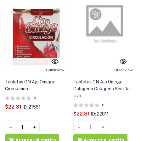
Quickview
Quickview
Tabletas ON Ajo Omega
Tabletas ON Ajo Omega
Circulacion
Colageno Colageno Semilla
Uva
0
0
$
22.31
ID: 21551
$
22.31
ID: 22811
−
+
−
+
Agregar al carrito
Agregar al carrito