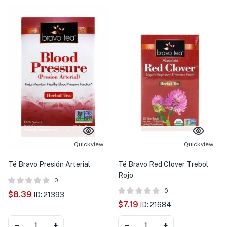
Quickview
Quickview
Té Bravo Presión Arterial
Té Bravo Red Clover Trebol
Rojo
0
0
$
8.39
ID: 21393
$
7.19
ID: 21684
−
+
−
+