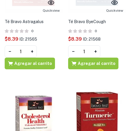
s )
Quickview
Quickview
as y Suplementos )
Té Bravo Astragalus
Té Bravo ByeCough
0
0
$
8.39
$
8.39
ID: 21565
ID: 21568
−
+
−
+
Agregar al carrito
Agregar al carrito