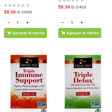
0
0
$
8.39
ID: 21403
$
8.39
ID: 21400
−
+
−
+
Agregar al carrito
Agregar al carrito