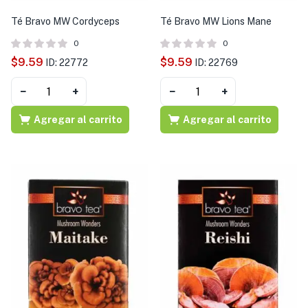
Té Bravo MW Cordyceps
Té Bravo MW Lions Mane
0
0
$
9.59
$
9.59
ID: 22772
ID: 22769
−
+
−
+
Agregar al carrito
Agregar al carrito