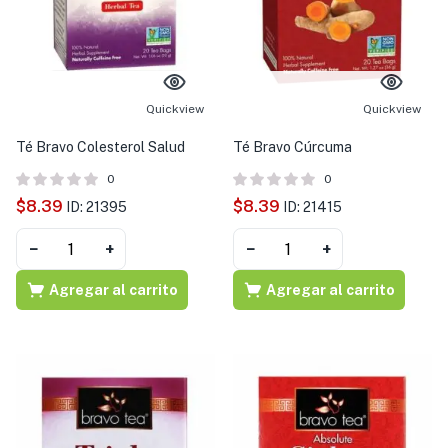
Quickview
Quickview
Té Bravo Colesterol Salud
Té Bravo Cúrcuma
0
0
$
8.39
$
8.39
ID: 21395
ID: 21415
−
+
−
+
Agregar al carrito
Agregar al carrito