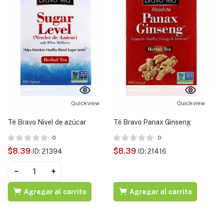
Quickview
Quickview
Té Bravo Nivel de azúcar
Té Bravo Panax Ginseng
0
0
$
8.39
$
8.39
ID: 21394
ID: 21416
−
+
Agregar al carrito
Agregar al carrito