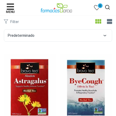
0
MENU
Filter
Predeterminado
 )
y Belleza )
mentos )
 Bebes )
Populares )