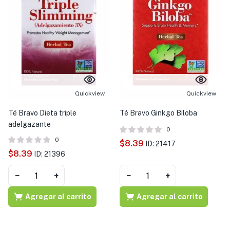
Quickview
Quickview
Té Bravo Dieta triple
Té Bravo Ginkgo Biloba
adelgazante
0
0
$
8.39
ID: 21417
$
8.39
ID: 21396
−
+
−
+
Agregar al carrito
Agregar al carrito