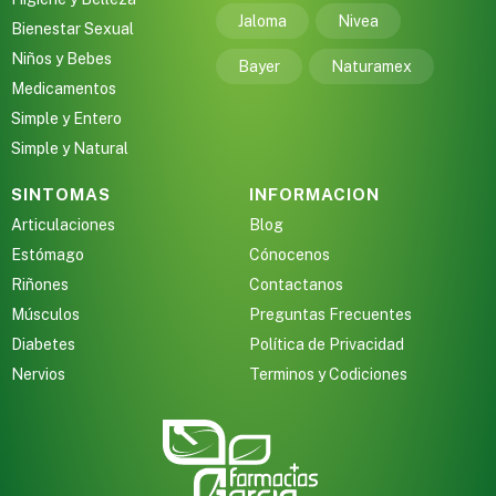
Jaloma
Nivea
Bienestar Sexual
Niños y Bebes
Bayer
Naturamex
Medicamentos
Simple y Entero
Simple y Natural
SINTOMAS
INFORMACION
Articulaciones
Blog
Estómago
Cónocenos
Riñones
Contactanos
Músculos
Preguntas Frecuentes
Diabetes
Política de Privacidad
Nervios
Terminos y Codiciones