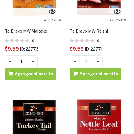
Quickview
Quickview
Té Bravo MW Maitake
Té Bravo MW Reishi
0
0
$
9.59
$
9.59
ID: 22776
ID: 22771
−
+
−
+
Agregar al carrito
Agregar al carrito