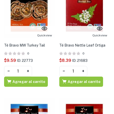
Quickview
Quickview
Té Bravo MW Turkey Tail
Té Bravo Nettle Leaf Ortiga
0
0
$
9.59
$
8.39
ID: 22773
ID: 21683
−
+
−
+
Agregar al carrito
Agregar al carrito