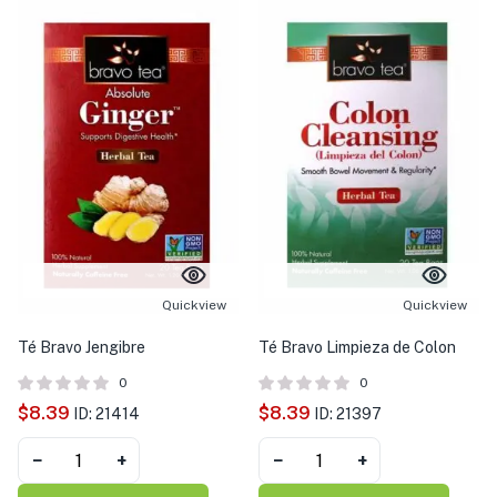
Quickview
Quickview
Té Bravo Jengibre
Té Bravo Limpieza de Colon
0
0
$
8.39
$
8.39
ID: 21414
ID: 21397
−
+
−
+