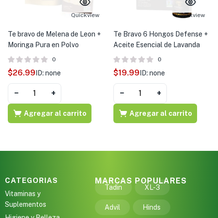
Quickview
Quickview
Te bravo de Melena de Leon +
Te Bravo 6 Hongos Defense +
Moringa Pura en Polvo
Aceite Esencial de Lavanda
0
0
$
26.99
$
19.99
ID: none
ID: none
−
+
−
+
Agregar al carrito
Agregar al carrito
CATEGORIAS
MARCAS POPULARES
Tadin
XL-3
Vitaminas y
Suplementos
Advil
Hinds
Higiene y Belleza