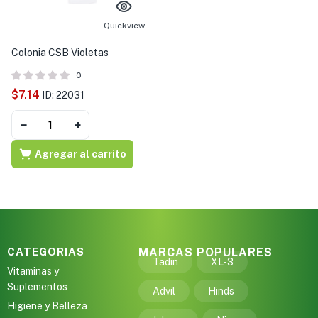
s )
Quickview
as y Suplementos )
Colonia CSB Violetas
0
$
7.14
ID: 22031
−
+
Agregar al carrito
CATEGORIAS
MARCAS POPULARES
Tadin
XL-3
Vitaminas y
Suplementos
Advil
Hinds
Higiene y Belleza