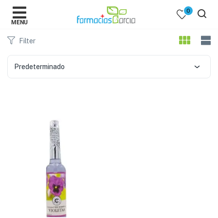
0
MENU
Filter
Predeterminado
 )
y Belleza )
mentos )
 Bebes )
Populares )