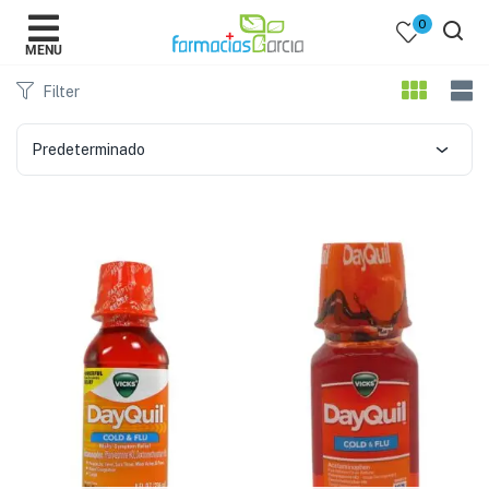
0
MENU
Filter
Predeterminado
 )
y Belleza )
mentos )
 Bebes )
Populares )