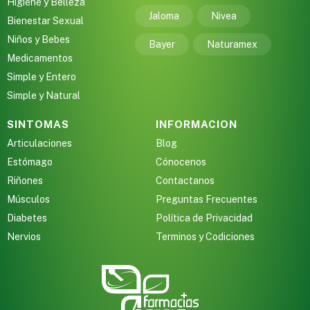
Higiene y Belleza
Jaloma
Nivea
Bienestar Sexual
Niños y Bebes
Bayer
Naturamex
Medicamentos
Simple y Entero
Simple y Natural
SINTOMAS
INFORMACION
Articulaciones
Blog
Estómago
Cónocenos
Riñones
Contactanos
Músculos
Preguntas Frecuentes
Diabetes
Política de Privacidad
Nervios
Terminos y Codiciones