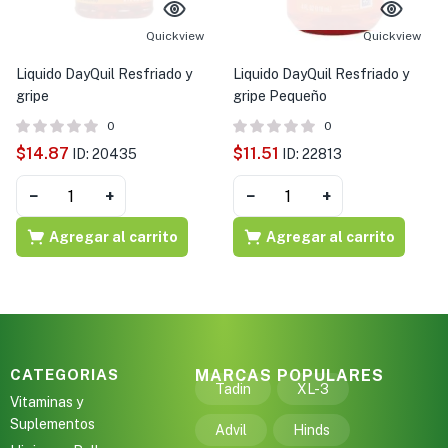
s )
Quickview
Quickview
as y Suplementos )
Liquido DayQuil Resfriado y
Liquido DayQuil Resfriado y
gripe
gripe Pequeño
0
0
$
14.87
$
11.51
ID: 20435
ID: 22813
−
+
−
+
Agregar al carrito
Agregar al carrito
CATEGORIAS
MARCAS POPULARES
Tadin
XL-3
Vitaminas y
Suplementos
Advil
Hinds