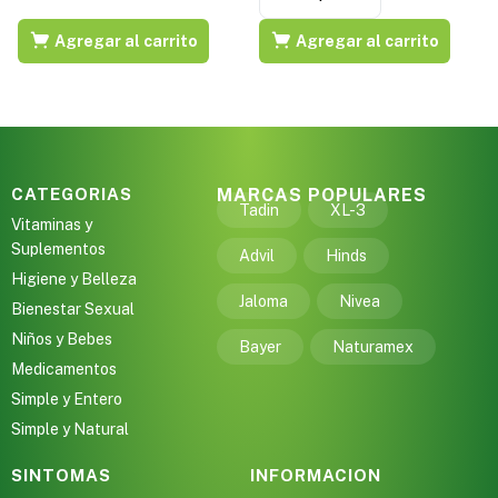
Agregar al carrito
Agregar al carrito
CATEGORIAS
MARCAS POPULARES
Tadin
XL-3
Vitaminas y
Suplementos
Advil
Hinds
Higiene y Belleza
Jaloma
Nivea
Bienestar Sexual
Niños y Bebes
Bayer
Naturamex
Medicamentos
Simple y Entero
Simple y Natural
SINTOMAS
INFORMACION