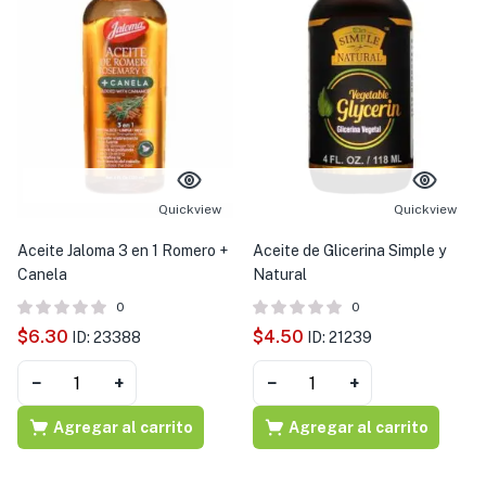
Quickview
Quickview
Aceite Jaloma 3 en 1 Romero +
Aceite de Glicerina Simple y
Canela
Natural
0
0
$
6.30
$
4.50
ID: 23388
ID: 21239
−
+
−
+
Agregar al carrito
Agregar al carrito