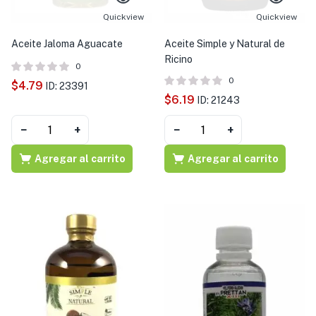
Quickview
Quickview
Aceite Jaloma Aguacate
Aceite Simple y Natural de
Ricino
0
0
$
4.79
ID: 23391
$
6.19
ID: 21243
−
+
−
+
Agregar al carrito
Agregar al carrito