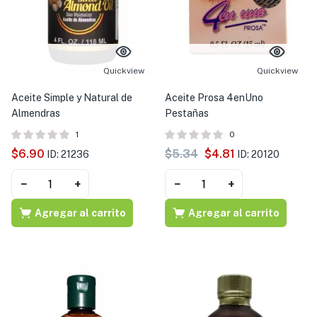
s )
as y Suplementos )
Quickview
Quickview
Aceite Simple y Natural de
Aceite Prosa 4enUno
Almendras
Pestañas
1
0
$
6.90
$
5.34
$
4.81
ID: 21236
ID: 20120
−
+
−
+
Agregar al carrito
Agregar al carrito