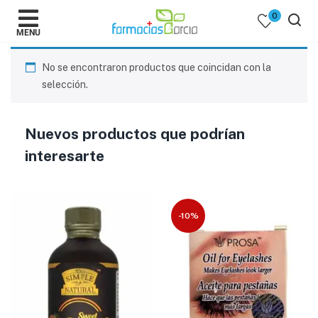
0
MENU
No se encontraron productos que coincidan con la
selección.
Nuevos productos que podrían
 )
interesarte
y Belleza )
-10%
mentos )
 Bebes )
Populares )