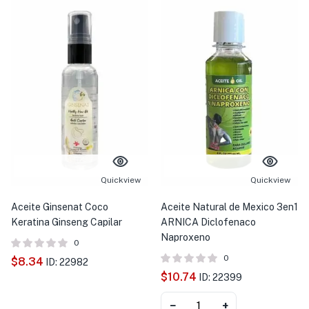
Quickview
Quickview
Aceite Ginsenat Coco
Aceite Natural de Mexico 3en1
Keratina Ginseng Capilar
ARNICA Diclofenaco
Naproxeno
0
0
$
8.34
ID: 22982
$
10.74
ID: 22399
−
+