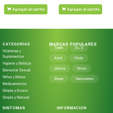
Agregar al carrito
Agregar al carrito
CATEGORIAS
MARCAS POPULARES
Tadin
XL-3
Vitaminas y
Suplementos
Advil
Hinds
Higiene y Belleza
Jaloma
Nivea
Bienestar Sexual
Niños y Bebes
Bayer
Naturamex
Medicamentos
Simple y Entero
Simple y Natural
SINTOMAS
INFORMACION