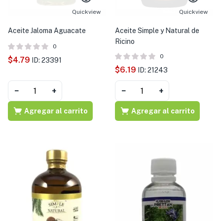
Quickview
Quickview
Aceite Jaloma Aguacate
Aceite Simple y Natural de
Ricino
0
0
$
4.79
ID: 23391
$
6.19
ID: 21243
−
+
−
+
Agregar al carrito
Agregar al carrito