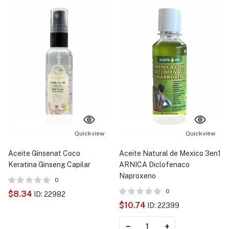
Quickview
Quickview
Aceite Ginsenat Coco
Aceite Natural de Mexico 3en1
Keratina Ginseng Capilar
ARNICA Diclofenaco
Naproxeno
0
0
$
8.34
ID: 22982
$
10.74
ID: 22399
−
+