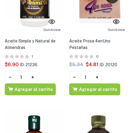
s )
as y Suplementos )
Quickview
Quickview
Aceite Simple y Natural de
Aceite Prosa 4enUno
Almendras
Pestañas
1
0
$
6.90
$
5.34
$
4.81
ID: 21236
ID: 20120
−
+
−
+
Agregar al carrito
Agregar al carrito