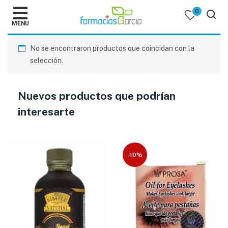
0
MENU
No se encontraron productos que coincidan con la
selección.
Nuevos productos que podrían
 )
interesarte
y Belleza )
-10%
mentos )
 Bebes )
Populares )