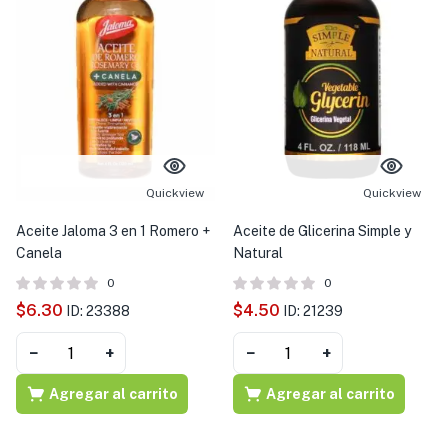
Quickview
Quickview
Aceite Jaloma 3 en 1 Romero +
Aceite de Glicerina Simple y
Canela
Natural
0
0
$
6.30
$
4.50
ID: 23388
ID: 21239
−
+
−
+
Agregar al carrito
Agregar al carrito