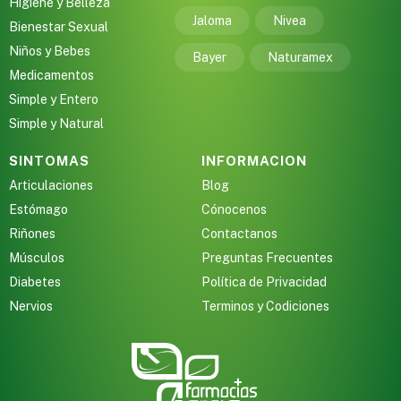
Higiene y Belleza
Jaloma
Nivea
Bienestar Sexual
Niños y Bebes
Bayer
Naturamex
Medicamentos
Simple y Entero
Simple y Natural
SINTOMAS
INFORMACION
Articulaciones
Blog
Estómago
Cónocenos
Riñones
Contactanos
Músculos
Preguntas Frecuentes
Diabetes
Política de Privacidad
Nervios
Terminos y Codiciones