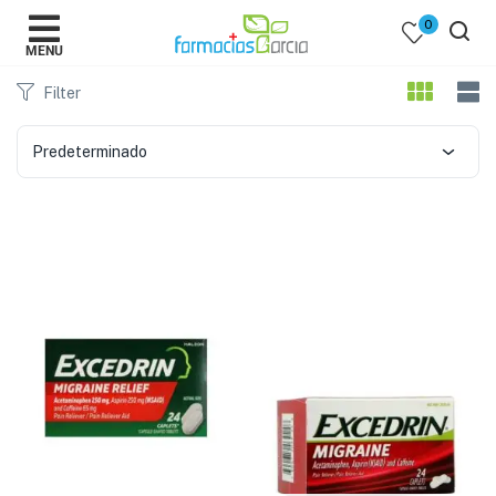
0
MENU
Filter
Predeterminado
 )
y Belleza )
mentos )
 Bebes )
Populares )