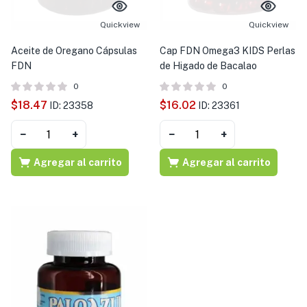
s )
Quickview
Quickview
as y Suplementos )
Aceite de Oregano Cápsulas
Cap FDN Omega3 KIDS Perlas
FDN
de Higado de Bacalao
0
0
$
18.47
$
16.02
ID: 23358
ID: 23361
−
+
−
+
Agregar al carrito
Agregar al carrito