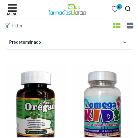
0
MENU
Filter
Predeterminado
 )
y Belleza )
mentos )
 Bebes )
Populares )