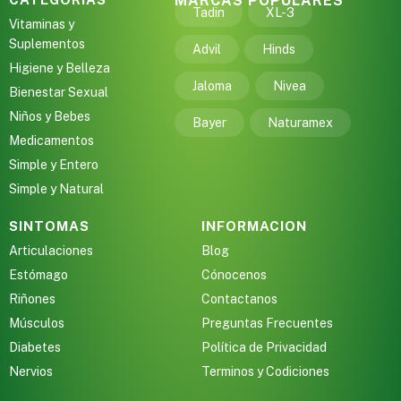
MARCAS POPULARES
Tadin
XL-3
Vitaminas y
Suplementos
Advil
Hinds
Higiene y Belleza
Jaloma
Nivea
Bienestar Sexual
Niños y Bebes
Bayer
Naturamex
Medicamentos
Simple y Entero
Simple y Natural
SINTOMAS
INFORMACION
Articulaciones
Blog
Estómago
Cónocenos
Riñones
Contactanos
Músculos
Preguntas Frecuentes
Diabetes
Política de Privacidad
Nervios
Terminos y Codiciones