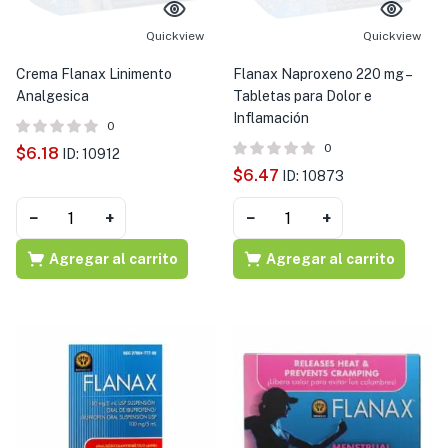
s )
Quickview
Quickview
as y Suplementos )
Crema Flanax Linimento
Flanax Naproxeno 220 mg –
Analgesica
Tabletas para Dolor e
Inflamación
0
0
$
6.18
ID: 10912
$
6.47
ID: 10873
−
+
−
+
Agregar al carrito
Agregar al carrito