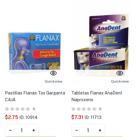
Quickview
Quickview
Pastillas Flanax Tos Garganta
Tabletas Flanax AnaDent
CAJA
Naproxeno
0
0
$
2.75
$
7.31
ID: 10914
ID: 11713
−
+
−
+