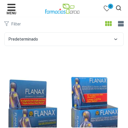
0
MENU
Filter
Predeterminado
 )
y Belleza )
mentos )
 Bebes )
Populares )