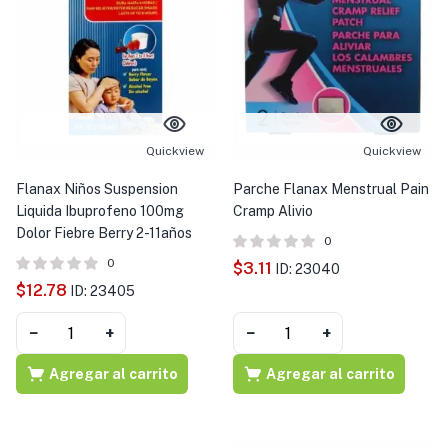
Quickview
Quickview
Flanax Niños Suspension
Parche Flanax Menstrual Pain
Liquida Ibuprofeno 100mg
Cramp Alivio
Dolor Fiebre Berry 2-11años
0
0
$
3.11
ID: 23040
$
12.78
ID: 23405
−
+
−
+
Agregar al carrito
Agregar al carrito