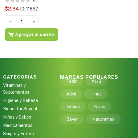
0
$
2.94
ID: 11657
−
+
Agregar al carrito
CATEGORIAS
MARCAS POPULARES
Tadin
XL-3
Vitaminas y
Suplementos
Advil
Hinds
Higiene y Belleza
Jaloma
Nivea
Bienestar Sexual
Niños y Bebes
Bayer
Naturamex
Medicamentos
Simple y Entero