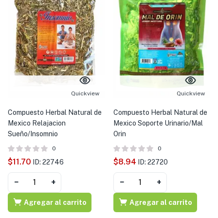
Quickview
Quickview
Compuesto Herbal Natural de
Compuesto Herbal Natural de
Mexico Relajacion
Mexico Soporte Urinario/Mal
Sueño/Insomnio
Orin
0
0
$
11.70
$
8.94
ID: 22746
ID: 22720
−
+
−
+
Agregar al carrito
Agregar al carrito