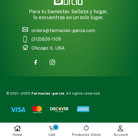
Para tu bienestar, belleza y hogar,
lo encuentras en un solo lugar.
orders@farmacias-garcia.com
(312)826-1109
Chicago IL USA
© 2021 – 2025
Farmacias-garcia
. All rights reserved.
Declaración General
0
En Farmacias-Garcia estamos comprometidos con la calidad de
nuestros productos y servicio. Inspeccionamos cuidadosamente
Home
Cart
Productos Vistos
Account