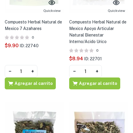
s )
Quickview
Quickview
as y Suplementos )
Compuesto Herbal Natural de
Compuesto Herbal Natural de
Mexico 7 Azahares
Mexico Apoyo Articular
Natural Bienestar
0
Interno/Acido Urico
$
9.90
ID: 22740
0
$
8.94
ID: 22701
−
+
−
+
Agregar al carrito
Agregar al carrito