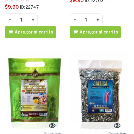
$
9.90
ID: 22703
$
9.90
ID: 22747
−
+
−
+
Agregar al carrito
Agregar al carrito
Quickview
Quickview