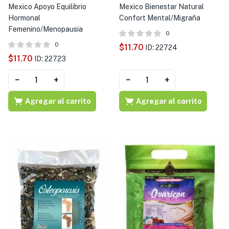
Mexico Apoyo Equilibrio
Mexico Bienestar Natural
Hormonal
Confort Mental/Migraña
Femenino/Menopausia
0
0
$
11.70
ID: 22724
$
11.70
ID: 22723
−
+
−
+
Agregar al carrito
Agregar al carrito