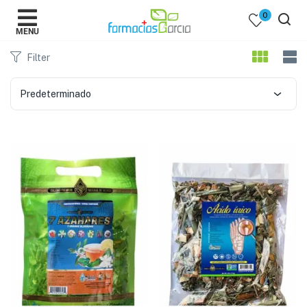
0
MENU
Filter
Predeterminado
 )
y Belleza )
mentos )
 Bebes )
Populares )