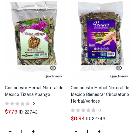
Quickview
Quickview
Compuesto Herbal Natural de
Compuesto Herbal Natural de
Mexico Tizana Abango
Mexico Bienestar Circulatorio
Herbal/Varices
0
0
$
7.79
ID: 22742
$
8.94
ID: 22743
−
+
−
+