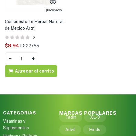
Quickview
Compuesto Té Herbal Natural
de Mexico Artri
0
$
8.94
ID: 22755
−
+
Agregar al carrito
CATEGORIAS
MARCAS POPULARES
Tadin
XL-3
Vitaminas y
Suplementos
Advil
Hinds