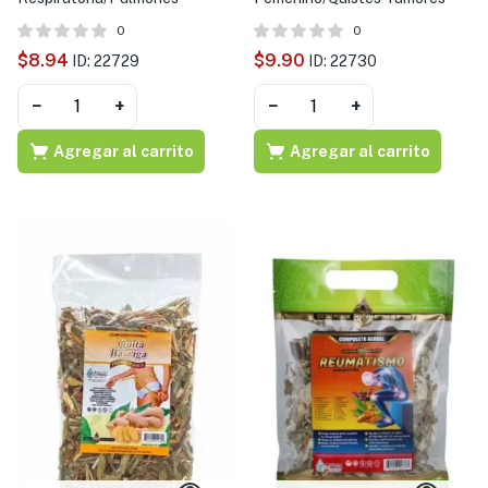
0
0
$
8.94
$
9.90
ID: 22729
ID: 22730
−
+
−
+
Agregar al carrito
Agregar al carrito