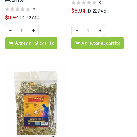
(4oz/113gr)
0
0
$
8.94
ID: 22745
$
8.94
ID: 22744
−
+
−
+
Agregar al carrito
Agregar al carrito