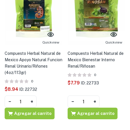
Quickview
Quickview
Compuesto Herbal Natural de
Compuesto Herbal Natural de
Mexico Apoyo Natural Funcion
Mexico Bienestar Interno
Renal Urinario/Riñones
Renal/Riñosan
(4oz/113gr)
0
0
$
7.79
ID: 22733
$
8.94
ID: 22732
−
+
−
+
Agregar al carrito
Agregar al carrito