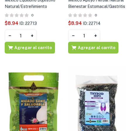
Mexico Equilibrio Digestivo
Mexico Apoyo Herbal Natural
Natural/Estreñimiento
Bienestar Estomacal/Gastritis
0
0
$
8.94
$
8.94
ID: 22713
ID: 22714
−
+
−
+
Agregar al carrito
Agregar al carrito