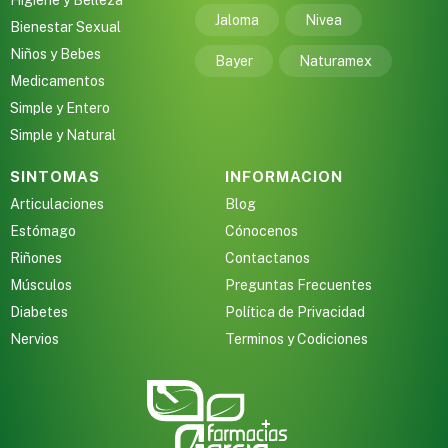
Higiene y Belleza
Jaloma
Nivea
Bienestar Sexual
Niños y Bebes
Bayer
Naturamex
Medicamentos
Simple y Entero
Simple y Natural
SINTOMAS
INFORMACION
Articulaciones
Blog
Estómago
Cónocenos
Riñones
Contactanos
Músculos
Preguntas Frecuentes
Diabetes
Política de Privacidad
Nervios
Terminos y Codiciones