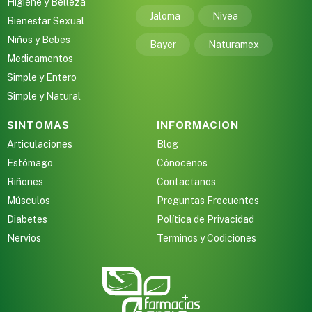
Higiene y Belleza
Jaloma
Nivea
Bienestar Sexual
Niños y Bebes
Bayer
Naturamex
Medicamentos
Simple y Entero
Simple y Natural
SINTOMAS
INFORMACION
Articulaciones
Blog
Estómago
Cónocenos
Riñones
Contactanos
Músculos
Preguntas Frecuentes
Diabetes
Política de Privacidad
Nervios
Terminos y Codiciones