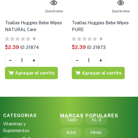
s )
Quickview
Quickview
as y Suplementos )
Toallas Huggies Bebe Wipes
Toallas Huggies Bebe Wipes
NATURAL Care
PURE
0
0
$
2.39
$
2.39
ID: 21874
ID: 21873
−
+
−
+
Agregar al carrito
Agregar al carrito
CATEGORIAS
MARCAS POPULARES
Tadin
XL-3
Vitaminas y
Suplementos
Advil
Hinds