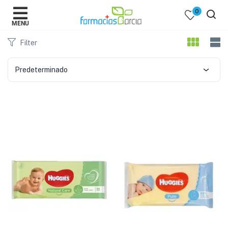
0
MENU
Filter
Predeterminado
 )
y Belleza )
mentos )
 Bebes )
Populares )