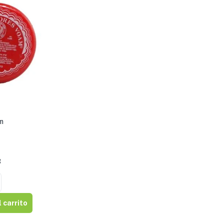
m
3
 carrito