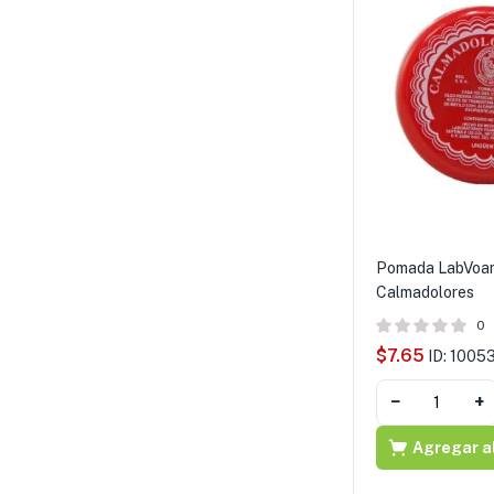
Pomada LabVoa
Calmadolores
0
$
7.65
ID: 1005
−
+
Agregar al