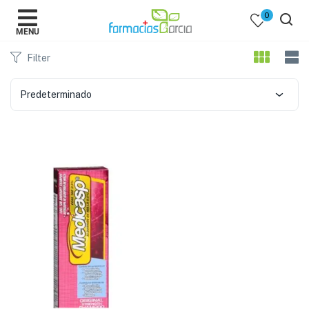
0
MENU
Filter
Predeterminado
 )
y Belleza )
mentos )
 Bebes )
Populares )