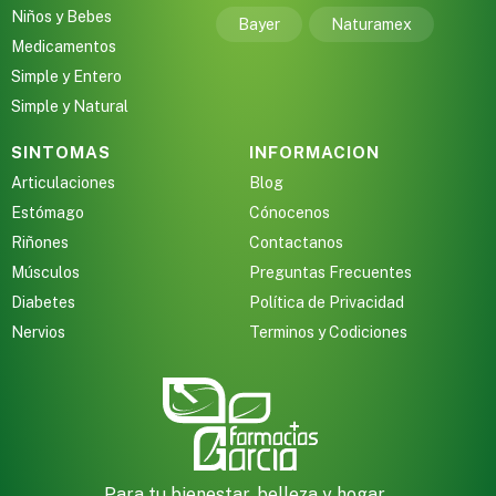
Niños y Bebes
Bayer
Naturamex
Medicamentos
Simple y Entero
Simple y Natural
SINTOMAS
INFORMACION
Articulaciones
Blog
Estómago
Cónocenos
Riñones
Contactanos
Músculos
Preguntas Frecuentes
Diabetes
Política de Privacidad
Nervios
Terminos y Codiciones
Para tu bienestar, belleza y hogar,