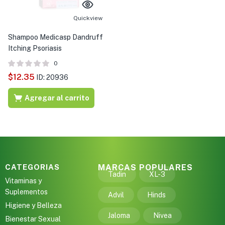
s )
Quickview
as y Suplementos )
Shampoo Medicasp Dandruff
Itching Psoriasis
0
$
12.35
ID: 20936
Agregar al carrito
CATEGORIAS
MARCAS POPULARES
Tadin
XL-3
Vitaminas y
Suplementos
Advil
Hinds
Higiene y Belleza
Jaloma
Nivea
Bienestar Sexual