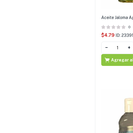
Aceite Jaloma 
0
$
4.79
ID: 2339
−
+
Agregar al