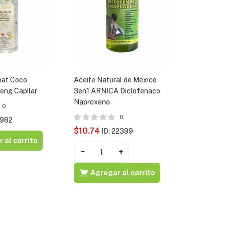
nat Coco
Aceite Natural de Mexico
seng Capilar
3en1 ARNICA Diclofenaco
Naproxeno
0
0
2982
$
10.74
ID: 22399
 al carrito
−
+
Agregar al carrito