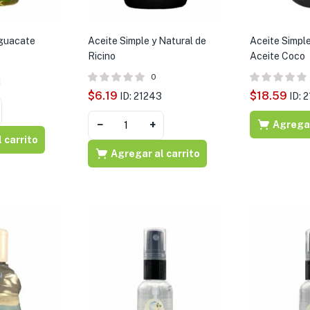
Aguacate
Aceite Simple y Natural de
Aceite Simpl
Ricino
Aceite Coco
0
1
$
6.19
$
18.59
ID: 21243
ID: 
−
+
Agregar
 carrito
Agregar al carrito