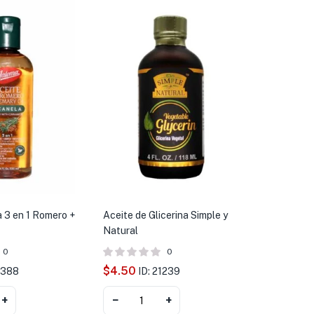
 3 en 1 Romero +
Aceite de Glicerina Simple y
Natural
0
0
$
4.50
3388
ID: 21239
+
−
+