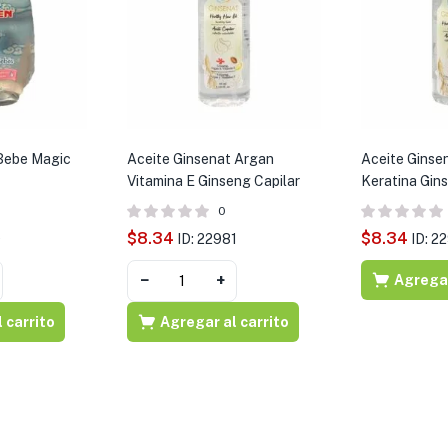
Bebe Magic
Aceite Ginsenat Argan
Aceite Ginse
Vitamina E Ginseng Capilar
Keratina Gin
0
$
8.34
$
8.34
9
ID: 22981
ID: 2
−
+
Agregar
 carrito
Agregar al carrito