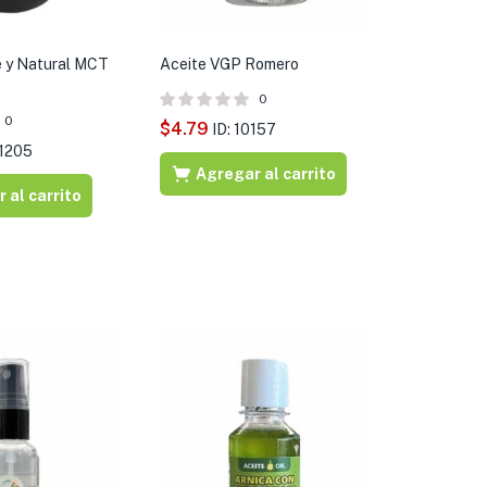
e y Natural MCT
Aceite VGP Romero
0
0
$
4.79
ID: 10157
21205
Agregar al carrito
 al carrito