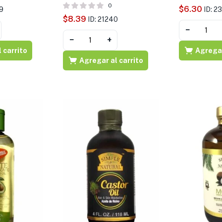
0
$
6.30
9
ID: 2
$
8.39
ID: 21240
−
−
+
 carrito
Agregar
Agregar al carrito