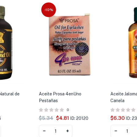
-10%
Natural de
Aceite Prosa 4enUno
Aceite Jaloma
Pestañas
Canela
0
$
5.34
$
4.81
$
6.30
6
ID: 20120
ID: 2
−
+
−