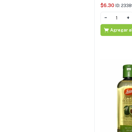
$
6.30
ID: 2338
−
+
Agregar al