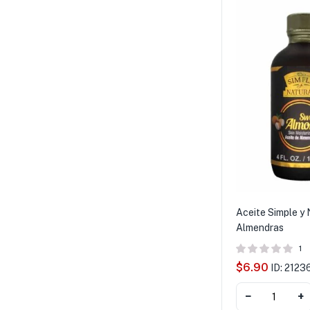
Aceite Simple y 
Almendras
1
$
6.90
ID: 2123
−
+