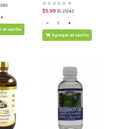
0
3390
$
5.99
ID: 21242
+
−
+
 al carrito
Agregar al carrito