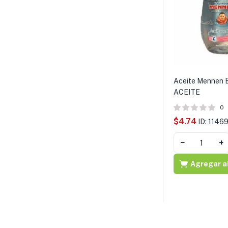
Aceite Mennen 
ACEITE
0
$
4.74
ID: 1146
−
+
Agregar al