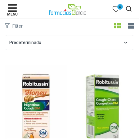
0
MENU
Filter
Predeterminado
 )
y Belleza )
mentos )
 Bebes )
Populares )