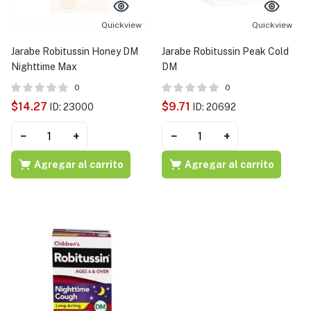
s )
Quickview
Quickview
as y Suplementos )
Jarabe Robitussin Honey DM
Jarabe Robitussin Peak Cold
Nighttime Max
DM
0
0
$
14.27
$
9.71
ID: 23000
ID: 20692
−
+
−
+
Agregar al carrito
Agregar al carrito