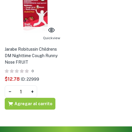
Quickview
Jarabe Robitussin Childrens
DM Nighttime Cough Runny
Nose FRUIT
0
$
12.78
ID: 22999
−
+
Agregar al carrito