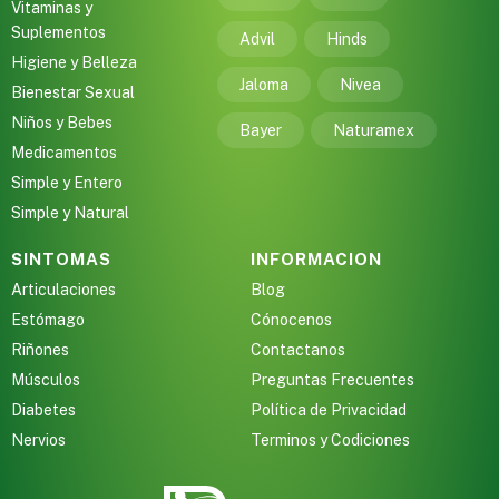
Vitaminas y
Suplementos
Advil
Hinds
Higiene y Belleza
Jaloma
Nivea
Bienestar Sexual
Niños y Bebes
Bayer
Naturamex
Medicamentos
Simple y Entero
Simple y Natural
SINTOMAS
INFORMACION
Articulaciones
Blog
Estómago
Cónocenos
Riñones
Contactanos
Músculos
Preguntas Frecuentes
Diabetes
Política de Privacidad
Nervios
Terminos y Codiciones