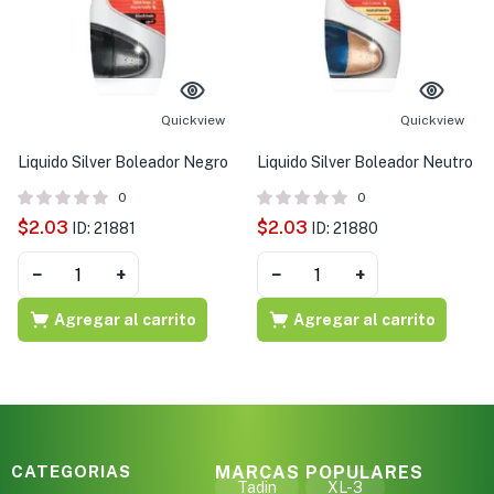
Quickview
Quickview
Liquido Silver Boleador Negro
Liquido Silver Boleador Neutro
0
0
$
2.03
$
2.03
ID: 21881
ID: 21880
−
+
−
+
Agregar al carrito
Agregar al carrito
CATEGORIAS
MARCAS POPULARES
Tadin
XL-3