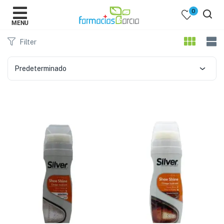
0
MENU
Filter
Predeterminado
 )
y Belleza )
mentos )
 Bebes )
Populares )