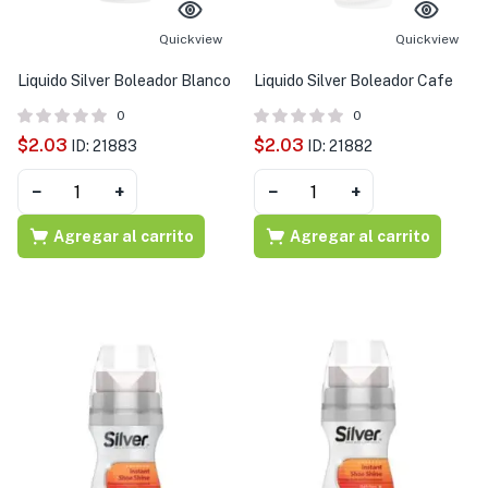
s )
Quickview
Quickview
as y Suplementos )
Liquido Silver Boleador Blanco
Liquido Silver Boleador Cafe
0
0
$
2.03
$
2.03
ID: 21883
ID: 21882
−
+
−
+
Agregar al carrito
Agregar al carrito