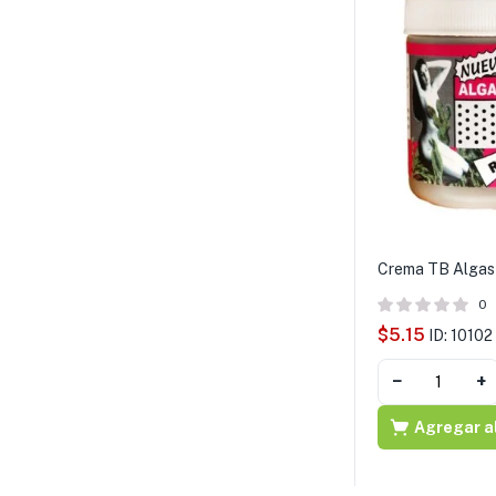
Crema TB Algas
0
$
5.15
ID: 10102
−
+
Agregar al