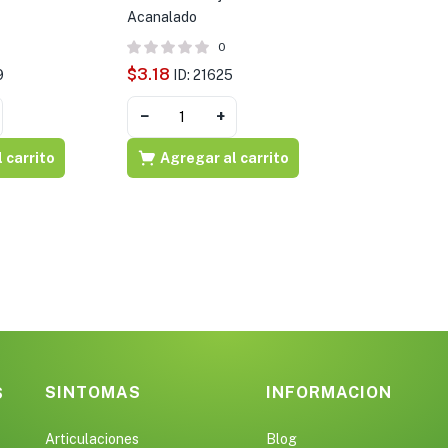
Acanalado
0
$
3.18
9
ID: 21625
−
+
 carrito
Agregar al carrito
SINTOMAS
INFORMACION
S
Articulaciones
Blog