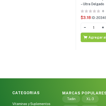
– Ultra Delgado
0
$
3.18
ID: 2034
−
+
Agregar al
CATEGORIAS
MARCAS POPULARE
Tadin
XL-3
Vitaminas y Suplementos