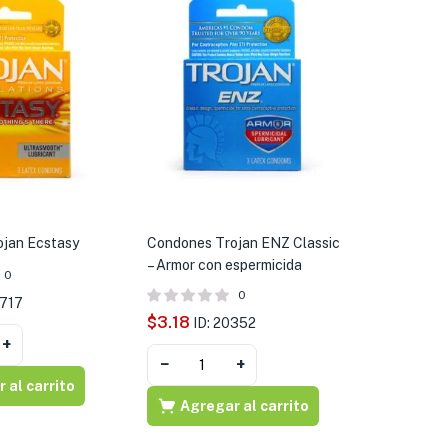
jan Ecstasy
Condones Trojan ENZ Classic
– Armor con espermicida
0
0
0717
$
3.18
ID: 20352
+
−
+
 al carrito
Agregar al carrito