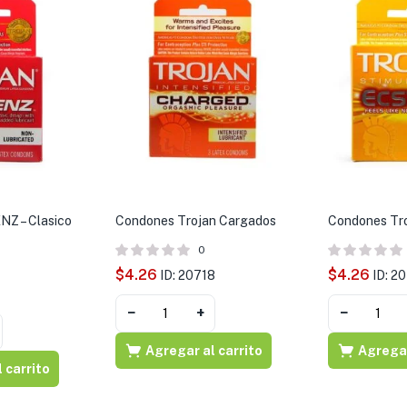
NZ – Clasico
Condones Trojan Cargados
Condones Tro
0
$
4.26
$
4.26
ID: 20718
ID: 2
4
−
+
−
Agregar al carrito
Agregar
 carrito