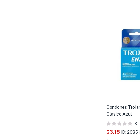
Condones Troja
Clasico Azul
0
$
3.18
ID: 20351