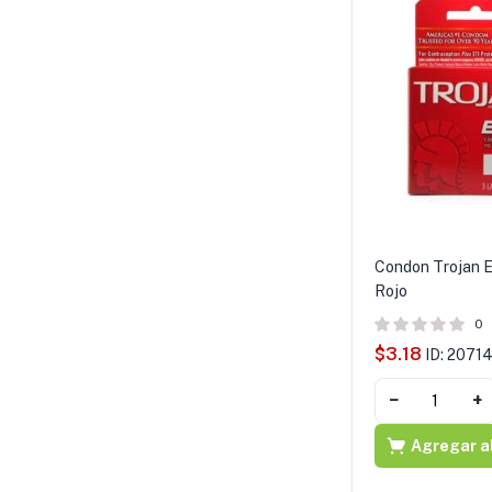
Condon Trojan E
Rojo
0
$
3.18
ID: 2071
−
+
Agregar al