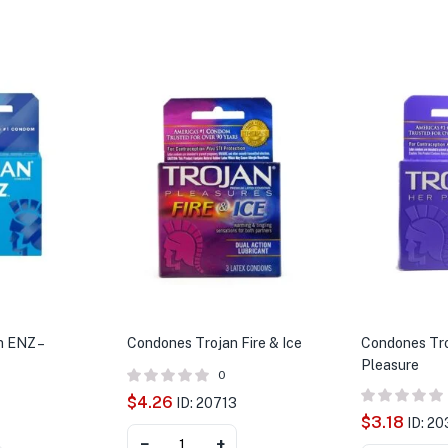
n ENZ –
Condones Trojan Fire & Ice
Condones Tr
Pleasure
0
$
4.26
ID: 20713
$
3.18
ID: 2
−
+