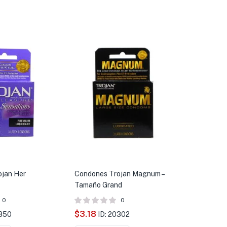
ojan Her
Condones Trojan Magnum –
Tamaño Grand
0
0
$
3.18
0350
ID: 20302