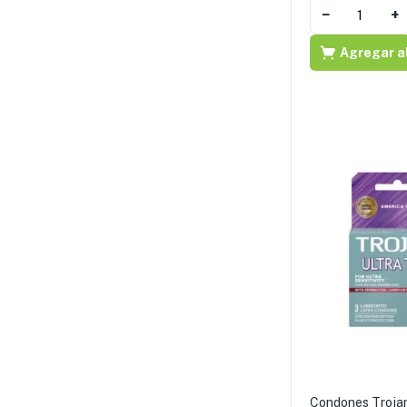
−
+
Agregar al
Condones Trojan