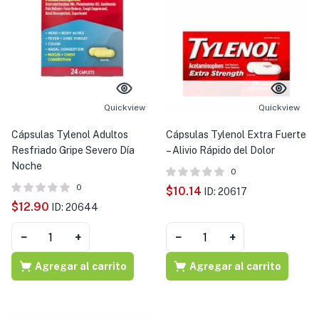
Quickview
Quickview
Cápsulas Tylenol Adultos
Cápsulas Tylenol Extra Fuerte
Resfriado Gripe Severo Día
– Alivio Rápido del Dolor
Noche
0
0
$
10.14
ID: 20617
$
12.90
ID: 20644
−
+
−
+
Agregar al carrito
Agregar al carrito