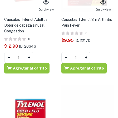
s )
Quickview
Quickview
as y Suplementos )
Cápsulas Tylenol Adultos
Cápsulas Tylenol 8hr Arthritis
Dolor de cabeza sinusal
Pain Fever
Congestión
0
0
$
9.95
ID: 22170
$
12.90
ID: 20646
−
+
−
+
Agregar al carrito
Agregar al carrito