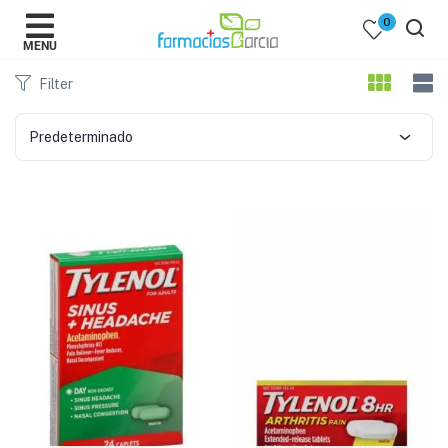
0
MENU
Filter
Predeterminado
 )
y Belleza )
mentos )
 Bebes )
Populares )