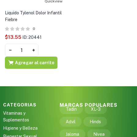
Quickview
Liquido Tylenol Dolor Infantil
Fiebre
0
$
13.55
ID: 20441
−
+
Agregar al carrito
CATEGORIAS
MARCAS POPULARES
Tadin
XL-3
Vitaminas y
Suplementos
Advil
Hinds
Higiene y Belleza
Jaloma
Nivea
Bienestar Sexual