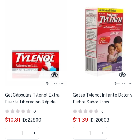
Quickview
Quickview
Gel Cápsulas Tylenol Extra
Gotas Tylenol Infante Dolor y
Fuerte Liberación Rápida
Fiebre Sabor Uvas
0
0
$
10.31
$
11.39
ID: 22800
ID: 20803
−
+
−
+