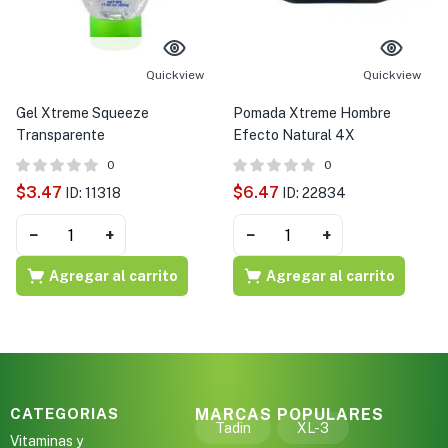
Quickview
Quickview
Gel Xtreme Squeeze
Pomada Xtreme Hombre
Transparente
Efecto Natural 4X
0
0
$
3.47
$
6.47
ID: 11318
ID: 22834
−
+
−
+
Agregar al carrito
Agregar al carrito
CATEGORIAS
MARCAS POPULARES
Tadin
XL-3
Vitaminas y