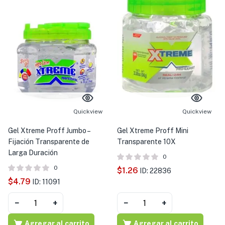
Quickview
Quickview
Gel Xtreme Proff Jumbo –
Gel Xtreme Proff Mini
Fijación Transparente de
Transparente 10X
Larga Duración
0
0
$
1.26
ID: 22836
$
4.79
ID: 11091
−
+
−
+
Agregar al carrito
Agregar al carrito