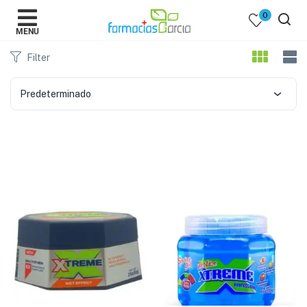
0
MENU
Filter
Predeterminado
 )
y Belleza )
mentos )
 Bebes )
Populares )