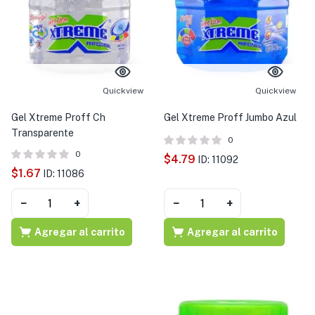
Quickview
Quickview
Gel Xtreme Proff Ch
Gel Xtreme Proff Jumbo Azul
Transparente
0
0
$
4.79
ID: 11092
$
1.67
ID: 11086
−
+
−
+
Agregar al carrito
Agregar al carrito