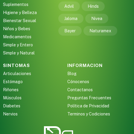
Suplementos
Advil
Hinds
Higiene y Belleza
Jaloma
Nivea
Bienestar Sexual
Niños y Bebes
Bayer
Naturamex
Medicamentos
Simple y Entero
Simple y Natural
SINTOMAS
INFORMACION
Articulaciones
Blog
Estómago
Cónocenos
Riñones
Contactanos
Músculos
Preguntas Frecuentes
Diabetes
Política de Privacidad
Nervios
Terminos y Codiciones