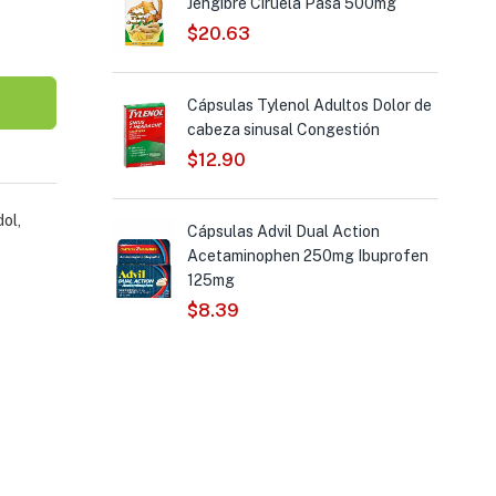
Jengibre Ciruela Pasa 500mg
$
20.63
de Mexico Me
Cápsulas Tylenol Adultos Dolor de
re Té Verde
cabeza sinusal Congestión
$
12.90
dol
,
Cápsulas Advil Dual Action
ium
-10%
Acetaminophen 250mg Ibuprofen
l de Mexico
125mg
$
8.39