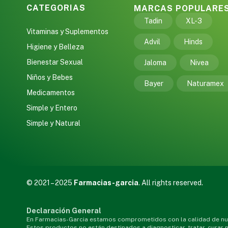
CATEGORIAS
MARCAS POPULARE
Tadin
XL-3
Vitaminas y Suplementos
Advil
Hinds
Higiene y Belleza
Bienestar Sexual
Jaloma
Nivea
Niños y Bebes
Bayer
Naturamex
Medicamentos
Simple y Entero
Simple y Natural
© 2021 – 2025
Farmacias-garcia
. All rights reserved.
Declaración General
En Farmacias-Garcia estamos comprometidos con la calidad de nue
Estos productos no están destinados a diagnosticar, tratar, curar