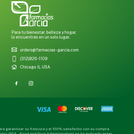
Para tu bienestar, belleza y hogar,
lo encuentras en un solo lugar.
orders@farmacias-garcia.com
(312)826-1109
Chicago IL USA
a garantizar su frescura y el 100% satisfecho con su compra.
ntos (FDA – Food and Drug Administration) no ha evaluado estas