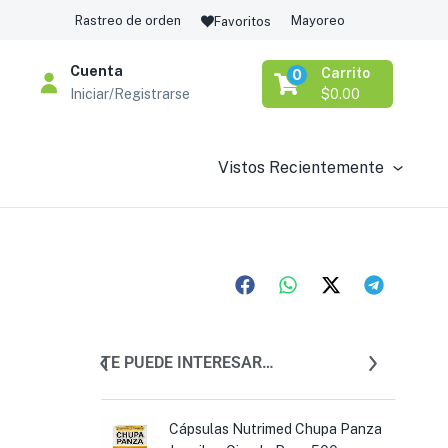
Rastreo de orden
Mayoreo
Favoritos
Cuenta
Carrito
0
Iniciar/Registrarse
$
0.00
Vistos Recientemente
TE PUEDE INTERESAR…
s Clasico
Cápsulas Nutrimed Chupa Panza