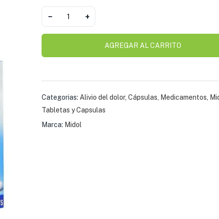
$
30.83
−
+
AGREGAR AL CARRITO
Cápsulas Natural 
Vale Barriga Jenjib
Ciruela
$
20.10
Categorias:
Alivio del dolor
,
Cápsulas
,
Medicamentos
,
Mi
Tabletas y Capsulas
Quita Barriga Prem
Suplemento Natura
Marca:
Midol
$
20.10