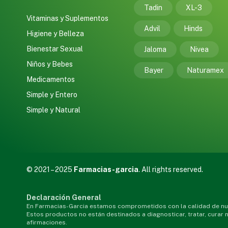
Tadin
XL-3
Vitaminas y Suplementos
Advil
Hinds
Higiene y Belleza
Bienestar Sexual
Jaloma
Nivea
Niños y Bebes
Bayer
Naturamex
Medicamentos
Simple y Entero
Simple y Natural
© 2021 – 2025
Farmacias-garcia
. All rights reserved.
Declaración General
En Farmacias-Garcia estamos comprometidos con la calidad de nue
Estos productos no están destinados a diagnosticar, tratar, curar
afirmaciones.