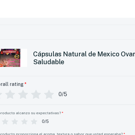
Cápsulas Natural de Mexico Ovar
Saludable
rall rating
*
0/5
producto alcanzo su expectativas?
*
0/5
producto proporciona el aroma, textura o sabor que usted esperaba?
*