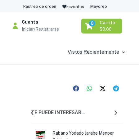
Rastreo de orden
Mayoreo
Favoritos
Cuenta
Carrito
0
Iniciar/Registrarse
$
0.00
Vistos Recientemente
TE PUEDE INTERESAR…
mega La Mujer
Rabano Yodado Jarabe Menper