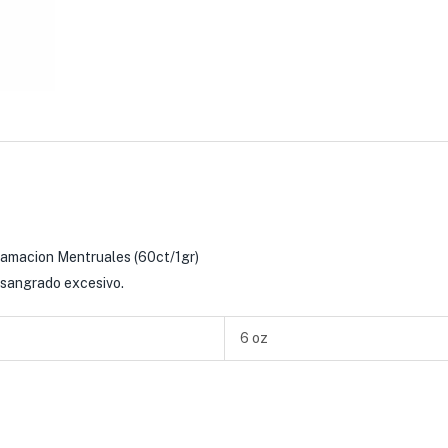
lamacion Mentruales (60ct/1gr)
, sangrado excesivo.
6 oz