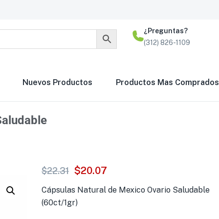
¿Preguntas?
(312) 826-1109
Nuevos Productos
Productos Mas Comprados
Saludable
$
20.07
$
22.31
Cápsulas Natural de Mexico Ovario Saludable
(60ct/1gr)
Tabletas ON Ajo O
Sobresalientes