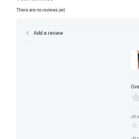
There are no reviews yet
Add a review
Ove
¿El 
¿El 