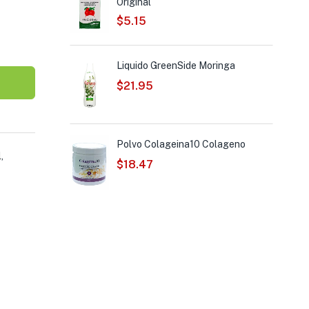
Original
$
5.15
obion
Liquido GreenSide Moringa
$
21.95
ot
Polvo Colageina10 Colageno
l
,
$
18.47