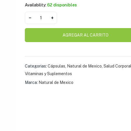
$
22.31
Availability:
62 disponibles
−
+
Tabletas OTC Neur
AGREGAR AL CARRITO
$
23.39
Vial Sukrol Liqui Sh
Categorias:
Cápsulas
,
Natural de Mexico
,
Salud Corpora
$
18.47
Vitaminas y Suplementos
Marca:
Natural de Mexico