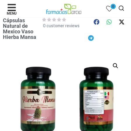
0
MENU
Cápsulas
Natural de
0
customer reviews
Mexico Vaso
Hierba Mansa
 )
y Belleza )
mentos )
 Bebes )
Populares )