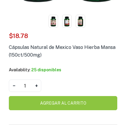
s )
as y Suplementos )
$
18.78
Cápsulas Natural de Mexico Vaso Hierba Mansa
(150ct/500mg)
Availability:
25 disponibles
−
+
AGREGAR AL CARRITO