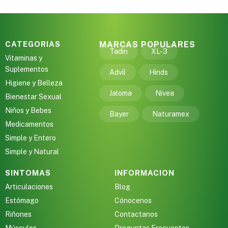
CATEGORIAS
MARCAS POPULARES
Tadin
XL-3
Vitaminas y
Suplementos
Advil
Hinds
Higiene y Belleza
Jaloma
Nivea
Bienestar Sexual
Niños y Bebes
Bayer
Naturamex
Medicamentos
Simple y Entero
Simple y Natural
SINTOMAS
INFORMACION
Articulaciones
Blog
Estómago
Cónocenos
Riñones
Contactanos
Músculos
Preguntas Frecuentes