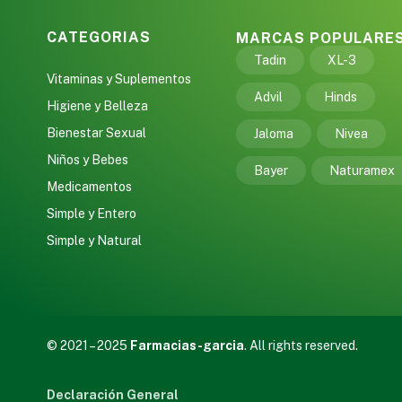
CATEGORIAS
MARCAS POPULARE
Tadin
XL-3
Vitaminas y Suplementos
Advil
Hinds
Higiene y Belleza
Bienestar Sexual
Jaloma
Nivea
Niños y Bebes
Bayer
Naturamex
Medicamentos
Simple y Entero
Simple y Natural
© 2021 – 2025
Farmacias-garcia
. All rights reserved.
Declaración General