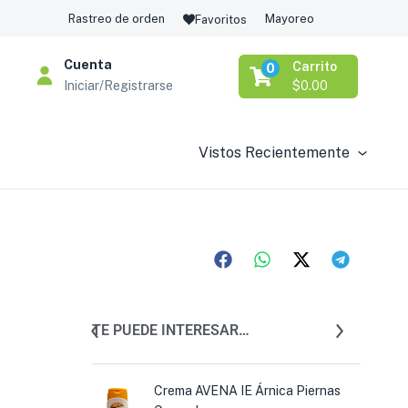
Rastreo de orden
Mayoreo
Favoritos
Cuenta
Carrito
0
Iniciar/Registrarse
$
0.00
Vistos Recientemente
TE PUEDE INTERESAR…
oe Vera Body
Crema AVENA IE Árnica Piernas