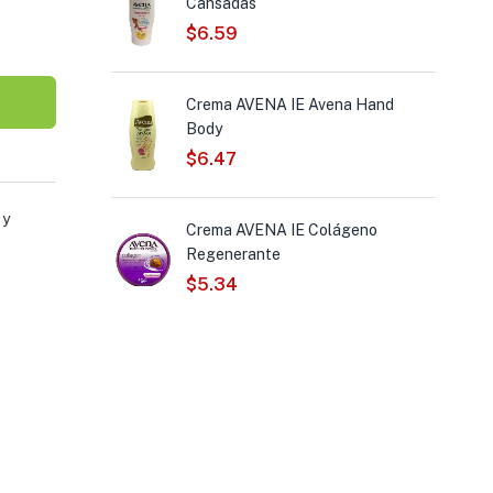
Cansadas
$
6.59
oe Vera Hand
Crema AVENA IE Avena Hand
Body
$
6.47
 y
ica Piel Seca
Crema AVENA IE Colágeno
Regenerante
$
5.34