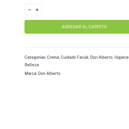
Tarro
$
4.98
−
+
AGREGAR AL CARRITO
Crema AVENA IE Al
Body
$
6.47
Categorias:
Crema
,
Cuidado Facial
,
Don Alberto
,
Higiene
Crema AVENA IE Árn
Belleza
y Aspera Severa
Marca:
Don Alberto
$
5.34