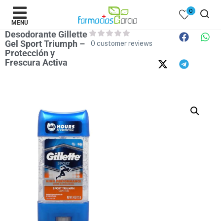
0
MENU
Desodorante Gillette
Gel Sport Triumph –
0
customer reviews
Protección y
Frescura Activa
 )
y Belleza )
mentos )
 Bebes )
Populares )