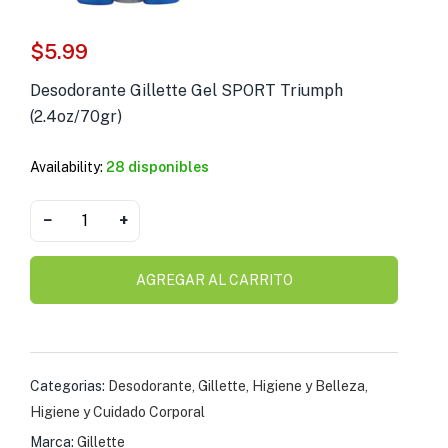
s )
$
5.99
as y Suplementos )
Desodorante Gillette Gel SPORT Triumph
(2.4oz/70gr)
Availability:
28 disponibles
−
+
AGREGAR AL CARRITO
Categorias:
Desodorante
,
Gillette
,
Higiene y Belleza
,
Higiene y Cuidado Corporal
Marca:
Gillette