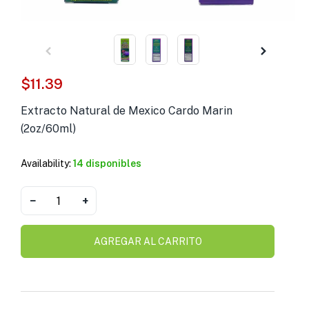
s )
as y Suplementos )
$
11.39
Extracto Natural de Mexico Cardo Marin
(2oz/60ml)
Availability:
14 disponibles
−
+
AGREGAR AL CARRITO