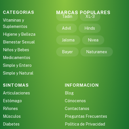
CATEGORIAS
MARCAS POPULARES
Tadin
XL-3
Vitaminas y
Suplementos
Advil
Hinds
Higiene y Belleza
Jaloma
Nivea
Bienestar Sexual
Niños y Bebes
Bayer
Naturamex
Medicamentos
Simple y Entero
Simple y Natural
SINTOMAS
INFORMACION
Articulaciones
Blog
Estómago
Cónocenos
Riñones
Contactanos
Músculos
Preguntas Frecuentes
Diabetes
Política de Privacidad