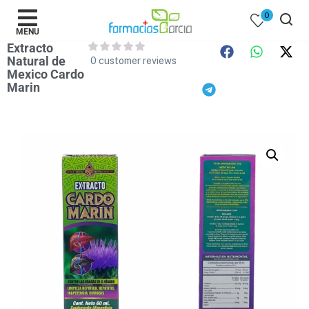
0
MENU
Extracto
Natural de
0
customer reviews
Mexico Cardo
Marin
 )
y Belleza )
mentos )
 Bebes )
Populares )