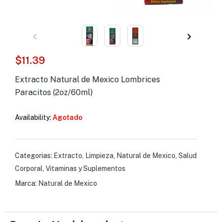
s )
as y Suplementos )
$
11.39
Extracto Natural de Mexico Lombrices
Paracitos (2oz/60ml)
Availability:
Agotado
Categorias:
Extracto
,
Limpieza
,
Natural de Mexico
,
Salud
Corporal
,
Vitaminas y Suplementos
Marca:
Natural de Mexico