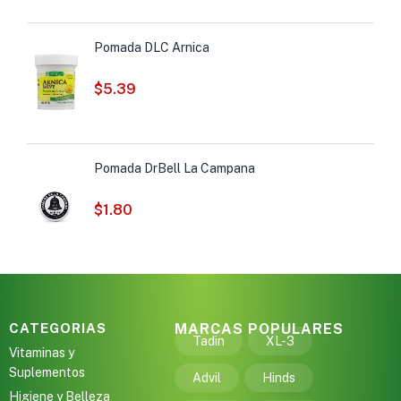
Pomada DLC Arnica
$
5.39
Pomada DrBell La Campana
$
1.80
CATEGORIAS
MARCAS POPULARES
Tadin
XL-3
Vitaminas y
Suplementos
Advil
Hinds
Higiene y Belleza