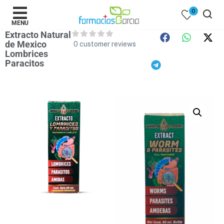
0
MENU
Extracto Natural
de Mexico
0
customer reviews
Lombrices
Paracitos
 )
y Belleza )
mentos )
 Bebes )
Populares )