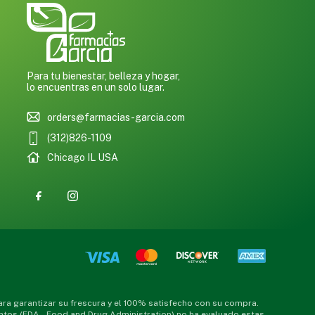
Para tu bienestar, belleza y hogar,
lo encuentras en un solo lugar.
orders@farmacias-garcia.com
(312)826-1109
Chicago IL USA
a garantizar su frescura y el 100% satisfecho con su compra.
ntos (FDA – Food and Drug Administration) no ha evaluado estas