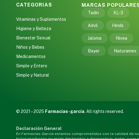
CATEGORIAS
MARCAS POPULARE
Tadin
XL-3
Vitaminas y Suplementos
Advil
Hinds
Higiene y Belleza
Bienestar Sexual
Jaloma
Nivea
Niños y Bebes
Bayer
Naturamex
Medicamentos
Simple y Entero
Simple y Natural
© 2021 – 2025
Farmacias-garcia
. All rights reserved.
Declaración General
En Farmacias-Garcia estamos comprometidos con la calidad de nue
Estos productos no están destinados a diagnosticar, tratar, curar