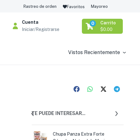
Rastreo de orden
Mayoreo
Favoritos
Cuenta
Carrito
0
Iniciar/Registrarse
$
0.00
Vistos Recientemente
TE PUEDE INTERESAR…
ga Tabletas
Chupa Panza Extra Forte