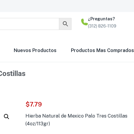
¿Preguntas?
(312) 826-1109
Nuevos Productos
Productos Mas Comprados
ostillas
$
7.79
Hierba Natural de Mexico Palo Tres Costillas
(4oz/113gr)
Prostata Ajo y Ome
Sobresalientes