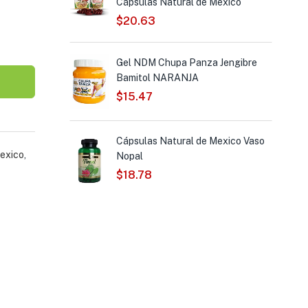
Cápsulas Natural de Mexico
$
20.63
Gel NDM Chupa Panza Jengibre
de Mexico Me
Bamitol NARANJA
re Té Verde
$
15.47
Cápsulas Natural de Mexico Vaso
Mexico
,
a Forte Premium
Nopal
l de Mexico
$
18.78