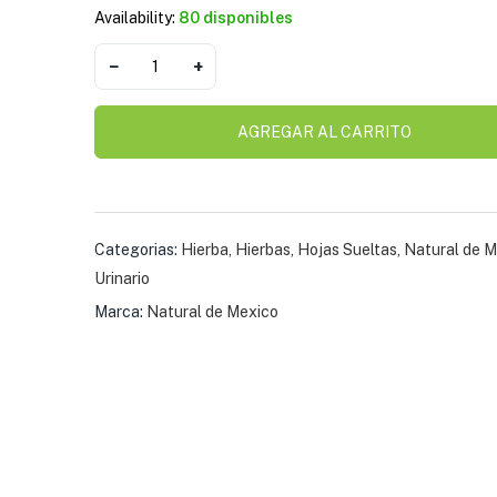
$
22.31
Availability:
80 disponibles
−
+
Cápsulas Natural 
Vale Barriga Jenjib
AGREGAR AL CARRITO
Ciruela
$
20.10
Categorias:
Hierba
,
Hierbas
,
Hojas Sueltas
,
Natural de 
Quita Barriga Extr
Suplemento Natura
Urinario
$
20.10
Marca:
Natural de Mexico