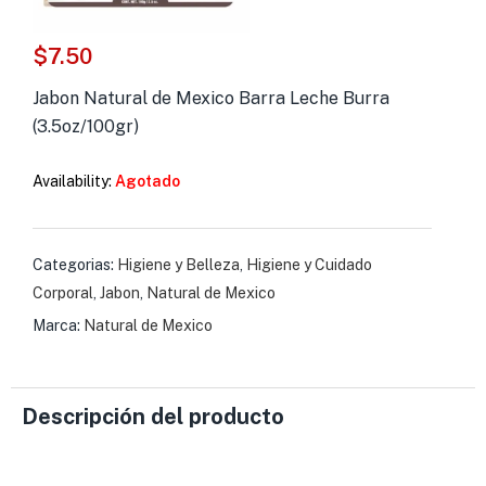
s )
$
7.50
as y Suplementos )
Jabon Natural de Mexico Barra Leche Burra
(3.5oz/100gr)
Availability:
Agotado
Categorias:
Higiene y Belleza
,
Higiene y Cuidado
Corporal
,
Jabon
,
Natural de Mexico
Marca:
Natural de Mexico
Descripción del producto