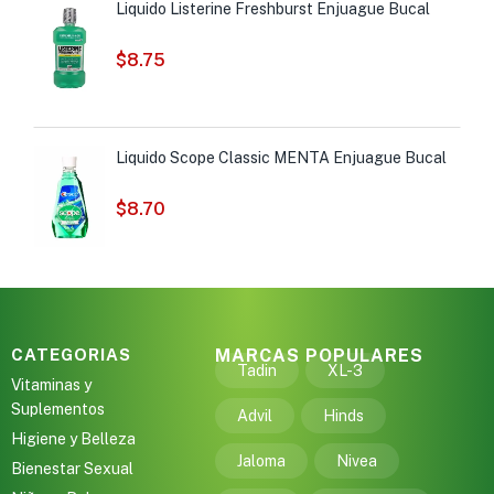
Liquido Listerine Freshburst Enjuague Bucal
$
8.75
Liquido Scope Classic MENTA Enjuague Bucal
$
8.70
CATEGORIAS
MARCAS POPULARES
Tadin
XL-3
Vitaminas y
Suplementos
Advil
Hinds
Higiene y Belleza
Jaloma
Nivea
Bienestar Sexual