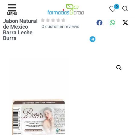
0
MENU
Jabon Natural
de Mexico
0
customer reviews
Barra Leche
Burra
 )
y Belleza )
mentos )
 Bebes )
Populares )