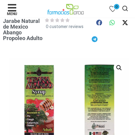
0
MENU
Jarabe Natural
de Mexico
0
customer reviews
Abango
Propoleo Adulto
 )
y Belleza )
mentos )
 Bebes )
Populares )