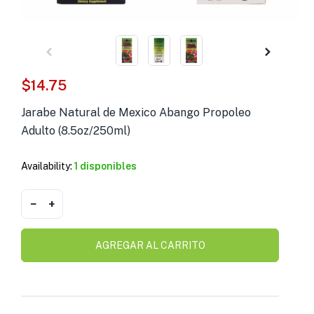
s )
as y Suplementos )
$
14.75
Jarabe Natural de Mexico Abango Propoleo
Adulto (8.5oz/250ml)
Availability:
1 disponibles
−
+
AGREGAR AL CARRITO