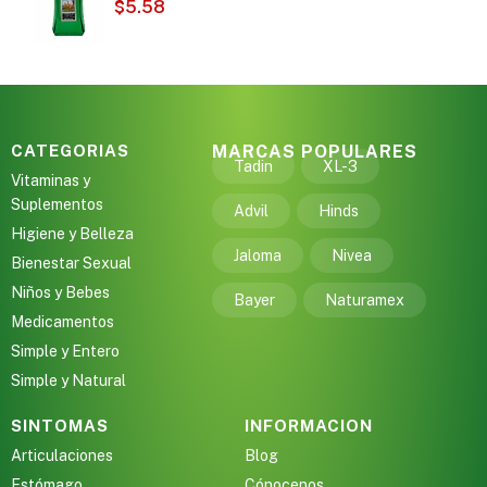
$
5.58
CATEGORIAS
MARCAS POPULARES
Tadin
XL-3
Vitaminas y
Suplementos
Advil
Hinds
Higiene y Belleza
Jaloma
Nivea
Bienestar Sexual
Niños y Bebes
Bayer
Naturamex
Medicamentos
Simple y Entero
Simple y Natural
SINTOMAS
INFORMACION
Articulaciones
Blog
Estómago
Cónocenos