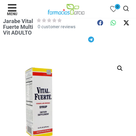
0
MENU
Jarabe Vital
Fuerte Multi
0
customer reviews
Vit ADULTO
 )
y Belleza )
mentos )
 Bebes )
Populares )