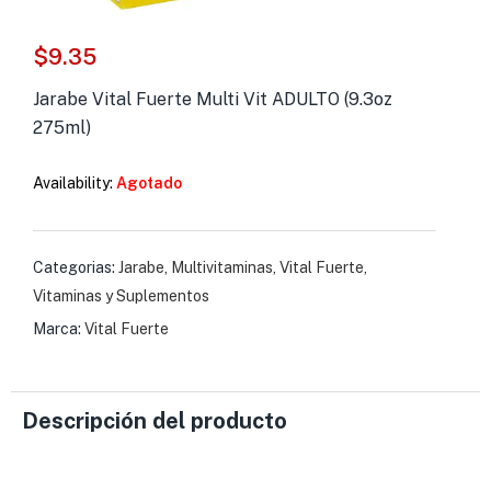
s )
$
9.35
as y Suplementos )
Jarabe Vital Fuerte Multi Vit ADULTO (9.3oz
275ml)
Availability:
Agotado
Categorias:
Jarabe
,
Multivitaminas
,
Vital Fuerte
,
Vitaminas y Suplementos
Marca:
Vital Fuerte
Descripción del producto