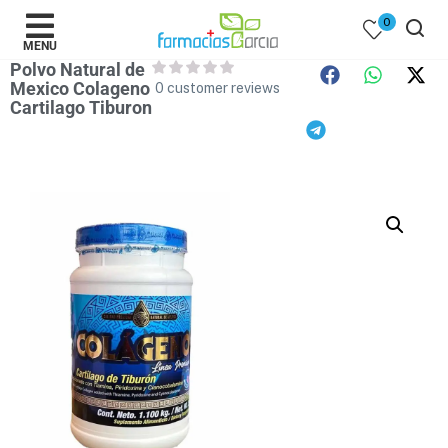
0
MENU
Polvo Natural de
Mexico Colageno
0
customer reviews
Cartilago Tiburon
 )
y Belleza )
mentos )
 Bebes )
Populares )