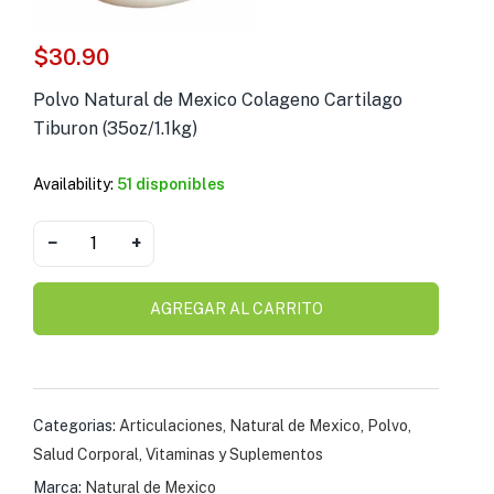
s )
$
30.90
as y Suplementos )
Polvo Natural de Mexico Colageno Cartilago
Tiburon (35oz/1.1kg)
Availability:
51 disponibles
−
+
AGREGAR AL CARRITO
Categorias:
Articulaciones
,
Natural de Mexico
,
Polvo
,
Salud Corporal
,
Vitaminas y Suplementos
Marca:
Natural de Mexico