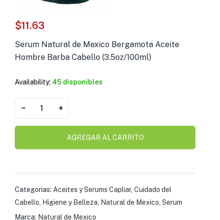
s )
$
11.63
as y Suplementos )
Serum Natural de Mexico Bergamota Aceite
Hombre Barba Cabello (3.5oz/100ml)
Availability:
45 disponibles
−
+
AGREGAR AL CARRITO
Categorias:
Aceites y Serums Capliar
,
Cuidado del
Cabello
,
Higiene y Belleza
,
Natural de Mexico
,
Serum
Marca:
Natural de Mexico