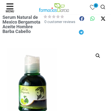
0
MENU
Serum Natural de
Mexico Bergamota
0
customer reviews
Aceite Hombre
Barba Cabello
 )
y Belleza )
mentos )
 Bebes )
Populares )