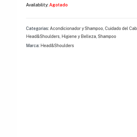
Sensitive
Availability:
Agotado
$
4.07
Categorias:
Acondicionador y Shampoo
,
Cuidado del Cab
Gel Gillette para Af
Head&Shoulders
,
Higiene y Belleza
,
Shampoo
$
4.62
Marca:
Head&Shoulders
Loción Brut Splash
$
5.75