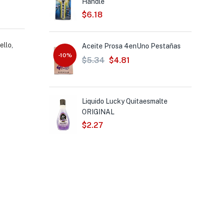
Handle
$
6.18
ello
,
eitar Sensitiva
Aceite Prosa 4enUno Pestañas
-10%
$
5.34
$
4.81
 ON
Liquido Lucky Quitaesmalte
ORIGINAL
$
2.27