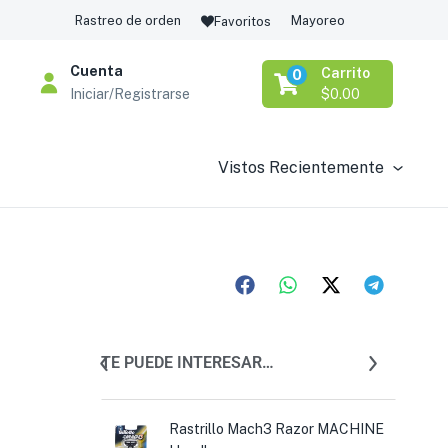
Rastreo de orden
Mayoreo
Favoritos
Cuenta
Carrito
0
Iniciar/Registrarse
$
0.00
Vistos Recientemente
TE PUEDE INTERESAR…
a Afeitar
Rastrillo Mach3 Razor MACHINE