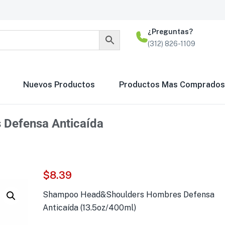
¿Preguntas?
(312) 826-1109
Nuevos Productos
Productos Mas Comprados
Defensa Anticaída
$
8.39
Shampoo Head&Shoulders Hombres Defensa
Anticaída (13.5oz/400ml)
Espuma Gillette par