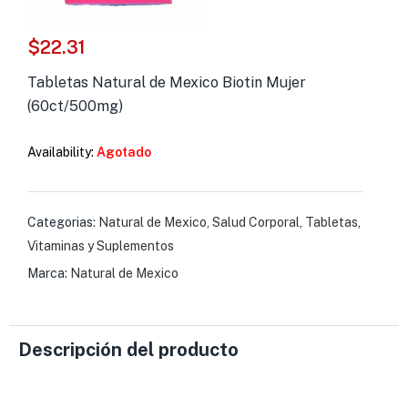
s )
$
22.31
as y Suplementos )
Tabletas Natural de Mexico Biotin Mujer
(60ct/500mg)
Availability:
Agotado
Categorias:
Natural de Mexico
,
Salud Corporal
,
Tabletas
,
Vitaminas y Suplementos
Marca:
Natural de Mexico
Descripción del producto