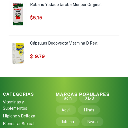
Rabano Yodado Jarabe Menper Original
$
5.15
Cápsulas Bedoyecta Vitamina B Reg.
$
19.79
CATEGORIAS
MARCAS POPULARES
Tadin
XL-3
Vitaminas y
Suplementos
Advil
Hinds
Higiene y Belleza
Jaloma
Nivea
Bienestar Sexual