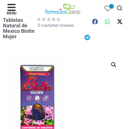
0
MENU
Tabletas
Natural de
0
customer reviews
Mexico Biotin
Mujer
 )
y Belleza )
mentos )
 Bebes )
Populares )