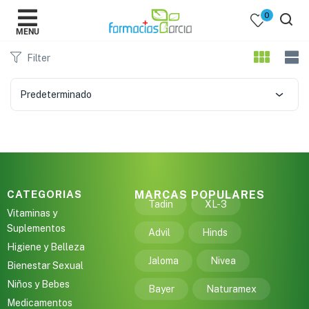
0
MENU
Filter
Predeterminado
 )
y Belleza )
CATEGORIAS
MARCAS POPULARES
Tadin
XL-3
mentos )
Vitaminas y
Suplementos
Advil
Hinds
 Bebes )
Higiene y Belleza
Jaloma
Nivea
Bienestar Sexual
Populares )
Niños y Bebes
Bayer
Naturamex
Medicamentos