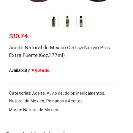
s )
as y Suplementos )
$
10.74
Aceite Natural de Mexico Ciatica Nervio Plus
Extra Fuerte (6oz/177ml)
Availability:
Agotado
Categorias:
Aceite
,
Alivio del dolor
,
Medicamentos
,
Natural de Mexico
,
Pomadas y Aceites
Marca:
Natural de Mexico