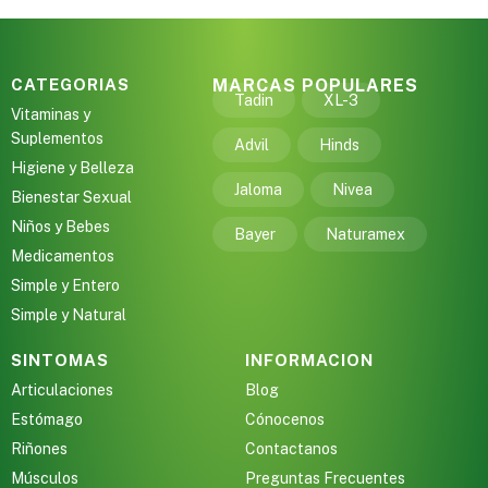
CATEGORIAS
MARCAS POPULARES
Tadin
XL-3
Vitaminas y
Suplementos
Advil
Hinds
Higiene y Belleza
Jaloma
Nivea
Bienestar Sexual
Niños y Bebes
Bayer
Naturamex
Medicamentos
Simple y Entero
Simple y Natural
SINTOMAS
INFORMACION
Articulaciones
Blog
Estómago
Cónocenos
Riñones
Contactanos
Músculos
Preguntas Frecuentes