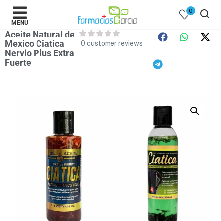
0
MENU
Aceite Natural de
Mexico Ciatica
0
customer reviews
Nervio Plus Extra
Fuerte
 )
y Belleza )
mentos )
 Bebes )
Populares )