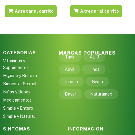
Agregar al carrito
Agregar al carrito
CATEGORIAS
MARCAS POPULARES
Tadin
XL-3
Vitaminas y
Suplementos
Advil
Hinds
Higiene y Belleza
Jaloma
Nivea
Bienestar Sexual
Niños y Bebes
Bayer
Naturamex
Medicamentos
Simple y Entero
Simple y Natural
SINTOMAS
INFORMACION