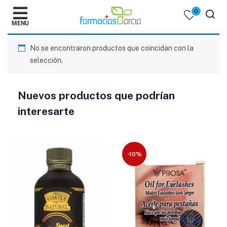
0
MENU
No se encontraron productos que coincidan con la
selección.
Nuevos productos que podrían
 )
interesarte
y Belleza )
-10%
mentos )
 Bebes )
Populares )