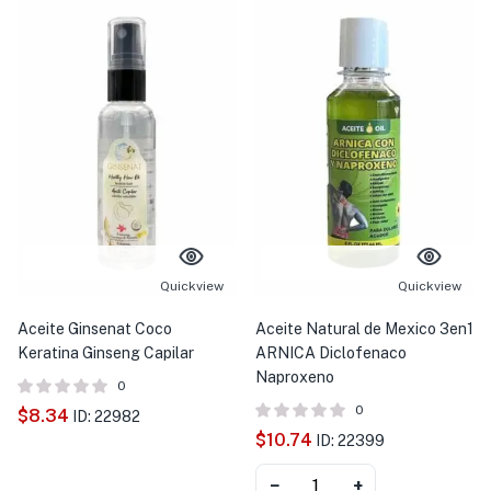
Quickview
Quickview
Aceite Ginsenat Coco
Aceite Natural de Mexico 3en1
Keratina Ginseng Capilar
ARNICA Diclofenaco
Naproxeno
0
0
$
8.34
ID: 22982
$
10.74
ID: 22399
−
+