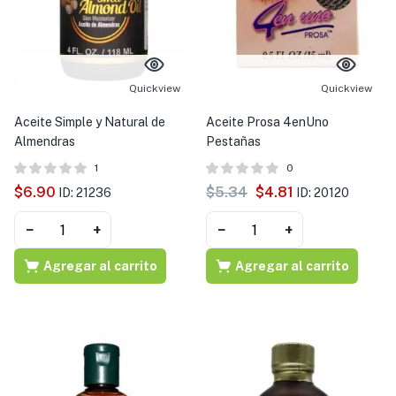
s )
as y Suplementos )
Quickview
Quickview
Aceite Simple y Natural de
Aceite Prosa 4enUno
Almendras
Pestañas
1
0
$
6.90
$
5.34
$
4.81
ID: 21236
ID: 20120
−
+
−
+
Agregar al carrito
Agregar al carrito