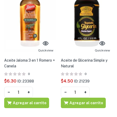
Quickview
Quickview
Aceite Jaloma 3 en 1 Romero +
Aceite de Glicerina Simple y
Canela
Natural
0
0
$
6.30
$
4.50
ID: 23388
ID: 21239
−
+
−
+
Agregar al carrito
Agregar al carrito