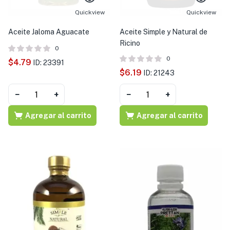
Quickview
Quickview
Aceite Jaloma Aguacate
Aceite Simple y Natural de
Ricino
0
0
$
4.79
ID: 23391
$
6.19
ID: 21243
−
+
−
+
Agregar al carrito
Agregar al carrito