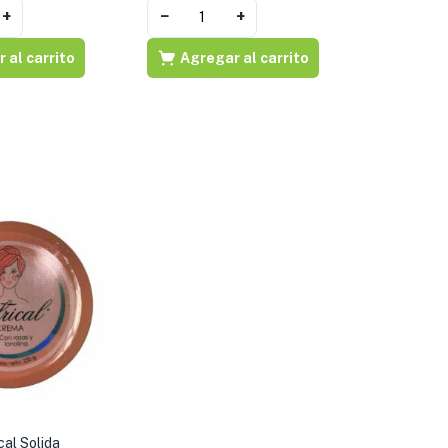
+
−
+
 al carrito
Agregar al carrito
al Solida