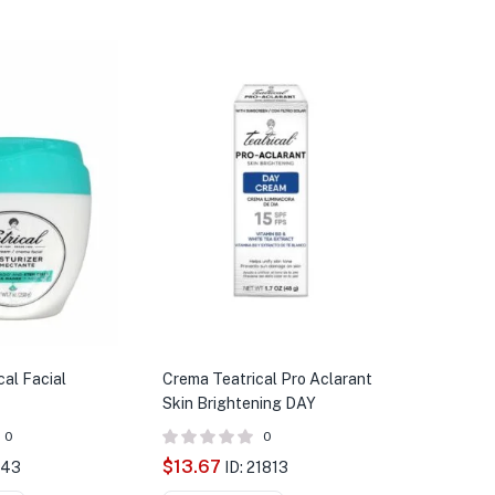
al Facial
Crema Teatrical Pro Aclarant
Skin Brightening DAY
0
0
$
13.67
743
ID: 21813