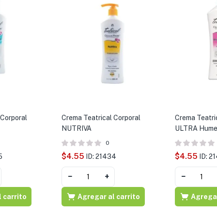
 Corporal
Crema Teatrical Corporal
Crema Teatri
NUTRIVA
ULTRA Hume
0
$
4.55
$
4.55
5
ID: 21434
ID: 2
−
+
−
 carrito
Agregar al carrito
Agregar