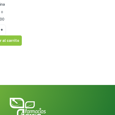
ina
0
800
+
 al carrito