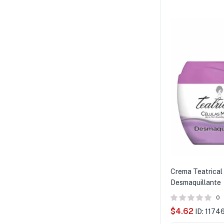
Crema Teatrical 
Desmaquillante
0
$
4.62
ID: 1174