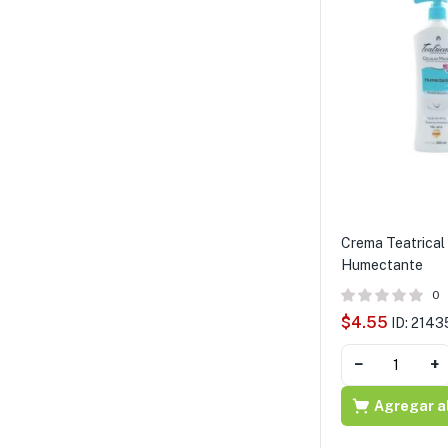
Crema Teatrical
Humectante
0
$
4.55
ID: 2143
−
+
Agregar al