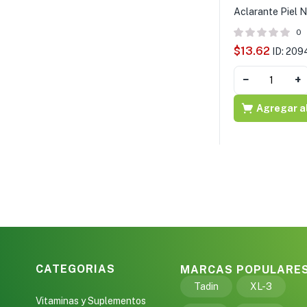
Aclarante Piel
0
$
13.62
ID: 20
−
+
Agregar al
CATEGORIAS
MARCAS POPULARE
Tadin
XL-3
Vitaminas y Suplementos