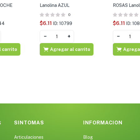
 NOCHE
Lanolina AZUL
ROSAS Lanol
0
$
6.11
$
6.11
944
ID: 10799
ID: 10
−
+
−
 carrito
Agregar al carrito
Agregar
SINTOMAS
INFORMACION
S
Articulaciones
Blog