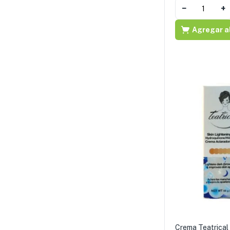
−
+
Agregar al
Crema Teatrical