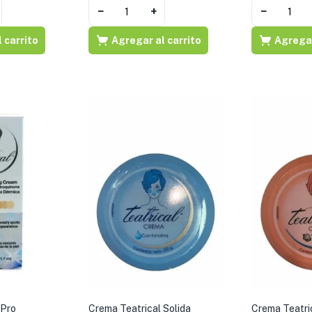
−
+
−
 carrito
Agregar al carrito
Agregar
 Pro
Crema Teatrical Solida
Crema Teatric