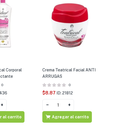
cal Corporal
Crema Teatrical Facial ANTI
ctante
ARRUGAS
0
0
$
8.87
1436
ID: 21812
+
−
+
 al carrito
Agregar al carrito