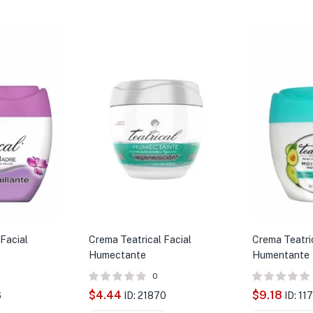
Facial
Crema Teatrical Facial
Crema Teatric
Humectante
Humentante
0
$
4.44
$
9.18
6
ID: 21870
ID: 11