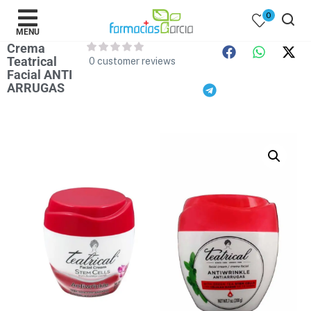
0
MENU
Crema
Teatrical
0
customer reviews
Facial ANTI
ARRUGAS
 )
y Belleza )
mentos )
 Bebes )
Populares )