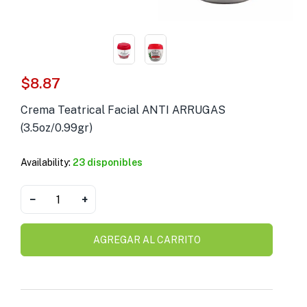
s )
as y Suplementos )
$
8.87
Crema Teatrical Facial ANTI ARRUGAS
(3.5oz/0.99gr)
Availability:
23 disponibles
−
+
AGREGAR AL CARRITO