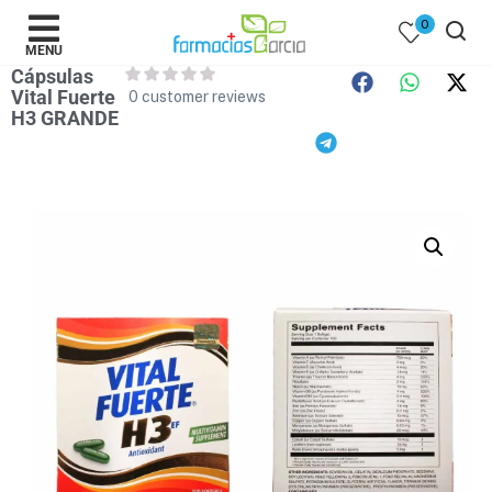
0
MENU
Cápsulas
Vital Fuerte
0
customer reviews
H3 GRANDE
 )
y Belleza )
mentos )
 Bebes )
Populares )