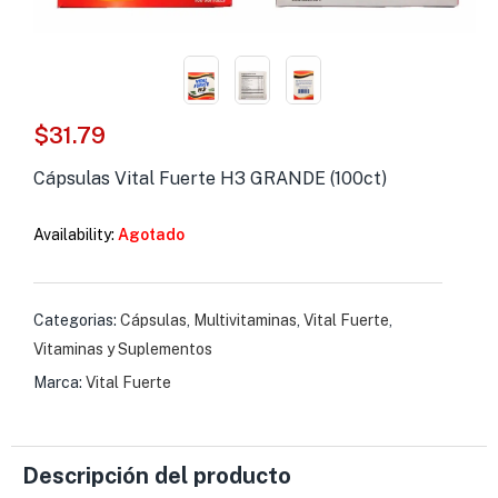
s )
as y Suplementos )
$
31.79
Cápsulas Vital Fuerte H3 GRANDE (100ct)
Availability:
Agotado
Categorias:
Cápsulas
,
Multivitaminas
,
Vital Fuerte
,
Vitaminas y Suplementos
Marca:
Vital Fuerte
Descripción del producto