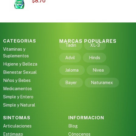
$
8.70
CATEGORIAS
MARCAS POPULARES
Tadin
XL-3
Vitaminas y
Suplementos
Advil
Hinds
Higiene y Belleza
Jaloma
Nivea
Bienestar Sexual
Niños y Bebes
Bayer
Naturamex
Medicamentos
Simple y Entero
Simple y Natural
SINTOMAS
INFORMACION
Articulaciones
Blog
Estómago
Cónocenos