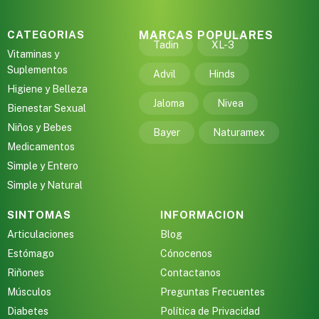
CATEGORIAS
MARCAS POPULARES
Tadin
XL-3
Vitaminas y
Suplementos
Advil
Hinds
Higiene y Belleza
Jaloma
Nivea
Bienestar Sexual
Niños y Bebes
Bayer
Naturamex
Medicamentos
Simple y Entero
Simple y Natural
SINTOMAS
INFORMACION
Articulaciones
Blog
Estómago
Cónocenos
Riñones
Contactanos
Músculos
Preguntas Frecuentes
Diabetes
Política de Privacidad