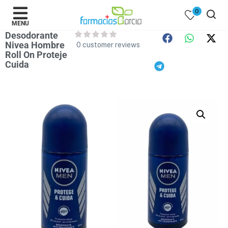
0
MENU
Desodorante
Nivea Hombre
0
customer reviews
Roll On Proteje
Cuida
 )
y Belleza )
mentos )
 Bebes )
Populares )