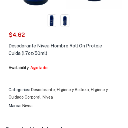
s )
as y Suplementos )
$
4.62
Desodorante Nivea Hombre Roll On Proteje
Cuida (1.7oz/50ml)
Availability:
Agotado
Categorias:
Desodorante
,
Higiene y Belleza
,
Higiene y
Cuidado Corporal
,
Nivea
Marca:
Nivea