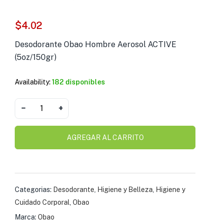
s )
$
4.02
as y Suplementos )
Desodorante Obao Hombre Aerosol ACTIVE
(5oz/150gr)
Availability:
182 disponibles
−
+
AGREGAR AL CARRITO
Categorias:
Desodorante
,
Higiene y Belleza
,
Higiene y
Cuidado Corporal
,
Obao
Marca:
Obao