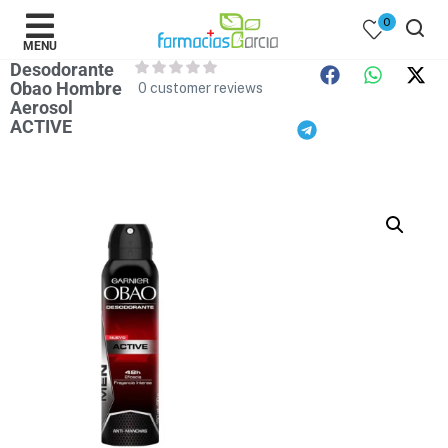
0
MENU
Desodorante
Obao Hombre
0
customer reviews
Aerosol
ACTIVE
 )
y Belleza )
mentos )
 Bebes )
Populares )