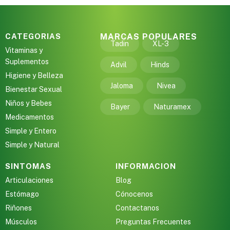
CATEGORIAS
MARCAS POPULARES
Tadin
XL-3
Vitaminas y
Suplementos
Advil
Hinds
Higiene y Belleza
Jaloma
Nivea
Bienestar Sexual
Niños y Bebes
Bayer
Naturamex
Medicamentos
Simple y Entero
Simple y Natural
SINTOMAS
INFORMACION
Articulaciones
Blog
Estómago
Cónocenos
Riñones
Contactanos
Músculos
Preguntas Frecuentes