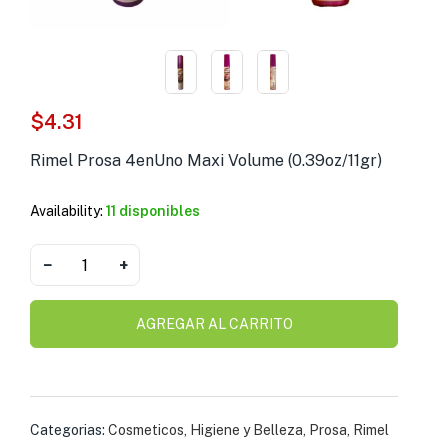
s )
as y Suplementos )
$
4.31
Rimel Prosa 4enUno Maxi Volume (0.39oz/11gr)
Availability:
11 disponibles
−
+
AGREGAR AL CARRITO
Categorias:
Cosmeticos
,
Higiene y Belleza
,
Prosa
,
Rimel