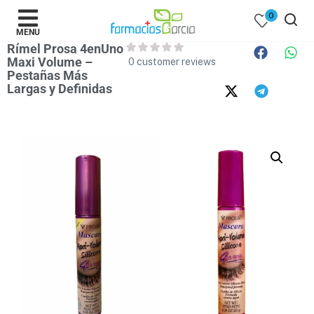
0
MENU
Rímel Prosa 4enUno
Maxi Volume –
0
customer reviews
Pestañas Más
Largas y Definidas
 )
y Belleza )
mentos )
 Bebes )
Populares )