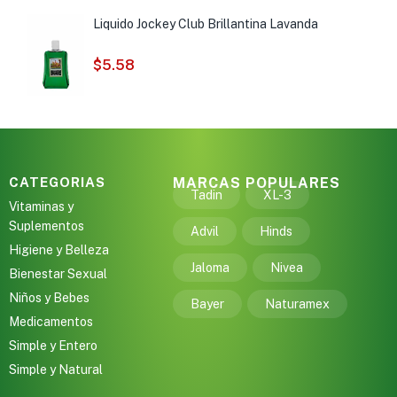
Liquido Jockey Club Brillantina Lavanda
$
5.58
CATEGORIAS
MARCAS POPULARES
Tadin
XL-3
Vitaminas y
Suplementos
Advil
Hinds
Higiene y Belleza
Jaloma
Nivea
Bienestar Sexual
Niños y Bebes
Bayer
Naturamex
Medicamentos
Simple y Entero
Simple y Natural