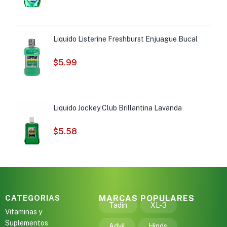
Liquido Listerine Freshburst Enjuague Bucal
$
5.99
Liquido Jockey Club Brillantina Lavanda
$
5.58
CATEGORIAS
MARCAS POPULARES
Tadin
XL-3
Vitaminas y
Suplementos
Advil
Hinds