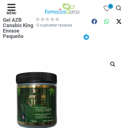
0
MENU
Gel AZB
Canabis King
0
customer reviews
Envase
Pequeño
 )
y Belleza )
mentos )
 Bebes )
Populares )