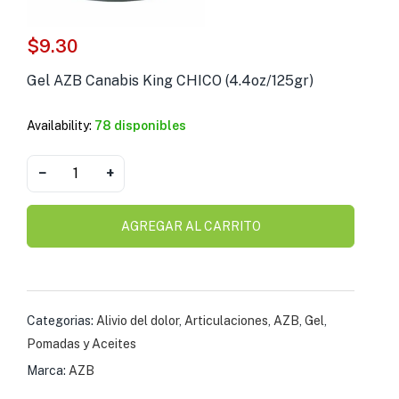
s )
$
9.30
as y Suplementos )
Gel AZB Canabis King CHICO (4.4oz/125gr)
Availability:
78 disponibles
−
+
AGREGAR AL CARRITO
Categorias:
Alivio del dolor
,
Articulaciones
,
AZB
,
Gel
,
Pomadas y Aceites
Marca:
AZB