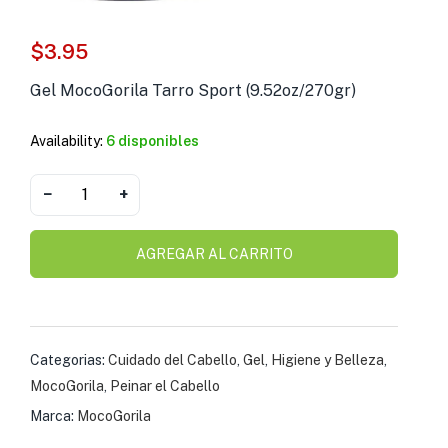
s )
$
3.95
as y Suplementos )
Gel MocoGorila Tarro Sport (9.52oz/270gr)
Availability:
6 disponibles
−
+
AGREGAR AL CARRITO
Categorias:
Cuidado del Cabello
,
Gel
,
Higiene y Belleza
,
MocoGorila
,
Peinar el Cabello
Marca:
MocoGorila