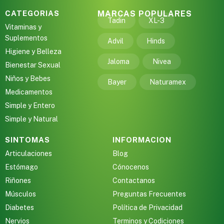
CATEGORIAS
MARCAS POPULARES
Tadin
XL-3
Vitaminas y
Suplementos
Advil
Hinds
Higiene y Belleza
Jaloma
Nivea
Bienestar Sexual
Niños y Bebes
Bayer
Naturamex
Medicamentos
Simple y Entero
Simple y Natural
SINTOMAS
INFORMACION
Articulaciones
Blog
Estómago
Cónocenos
Riñones
Contactanos
Músculos
Preguntas Frecuentes
Diabetes
Política de Privacidad
Nervios
Terminos y Codiciones