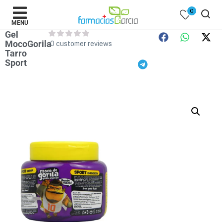
0
MENU
Gel
MocoGorila
0
customer reviews
Tarro
Sport
 )
y Belleza )
mentos )
 Bebes )
Populares )